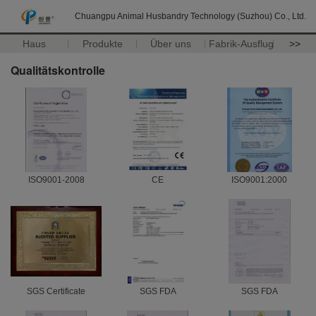
Chuangpu Animal Husbandry Technology (Suzhou) Co., Ltd.
Haus
Produkte
Über uns
Fabrik-Ausflug
>>
Qualitätskontrolle
ISO9001-2008
CE
ISO9001:2000
SGS Certificate
SGS FDA
SGS FDA