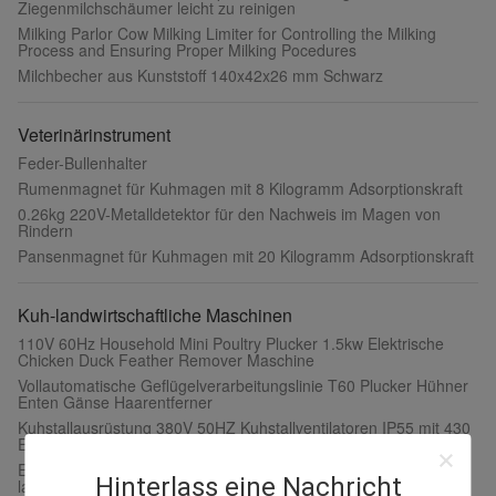
Ziegenmilchschäumer leicht zu reinigen
Milking Parlor Cow Milking Limiter for Controlling the Milking
Process and Ensuring Proper Milking Pocedures
Milchbecher aus Kunststoff 140x42x26 mm Schwarz
Veterinärinstrument
Feder-Bullenhalter
Rumenmagnet für Kuhmagen mit 8 Kilogramm Adsorptionskraft
0.26kg 220V-Metalldetektor für den Nachweis im Magen von
Rindern
Pansenmagnet für Kuhmagen mit 20 Kilogramm Adsorptionskraft
Kuh-landwirtschaftliche Maschinen
110V 60Hz Household Mini Poultry Plucker 1.5kw Elektrische
Chicken Duck Feather Remover Maschine
Vollautomatische Geflügelverarbeitungslinie T60 Plucker Hühner
Enten Gänse Haarentferner
Kuhstallausrüstung 380V 50HZ Kuhstallventilatoren IP55 mit 430
Edelstahlklingen
Elektrischer Kuhstallventilator mit 1 mm Blattstärke und
Hinterlass eine Nachricht
langlebiger Leistung