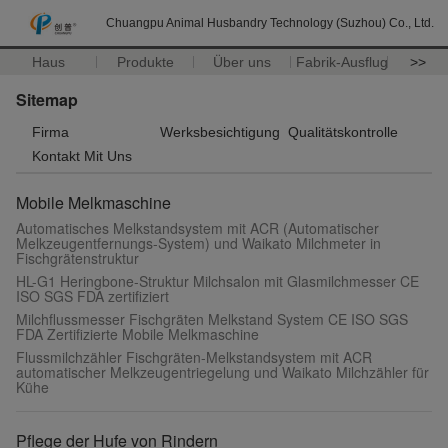
Chuangpu Animal Husbandry Technology (Suzhou) Co., Ltd.
Haus
Produkte
Über uns
Fabrik-Ausflug
>>
Sitemap
Firma
Werksbesichtigung
Qualitätskontrolle
Kontakt Mit Uns
Mobile Melkmaschine
Automatisches Melkstandsystem mit ACR (Automatischer
Melkzeugentfernungs-System) und Waikato Milchmeter in
Fischgrätenstruktur
HL-G1 Heringbone-Struktur Milchsalon mit Glasmilchmesser CE
ISO SGS FDA zertifiziert
Milchflussmesser Fischgräten Melkstand System CE ISO SGS
FDA Zertifizierte Mobile Melkmaschine
Flussmilchzähler Fischgräten-Melkstandsystem mit ACR
automatischer Melkzeugentriegelung und Waikato Milchzähler für
Kühe
Pflege der Hufe von Rindern