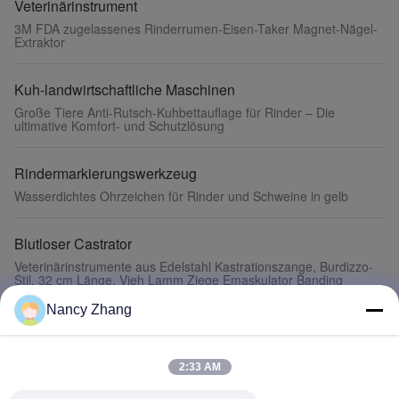
Veterinärinstrument
3M FDA zugelassenes Rinderrumen-Eisen-Taker Magnet-Nägel-
Extraktor
Kuh-landwirtschaftliche Maschinen
Große Tiere Anti-Rutsch-Kuhbettauflage für Rinder – Die
ultimative Komfort- und Schutzlösung
Rindermarkierungswerkzeug
Wasserdichtes Ohrzeichen für Rinder und Schweine in gelb
Blutloser Castrator
Veterinärinstrumente aus Edelstahl Kastrationszange, Burdizzo-
Stil, 32 cm Länge, Vieh Lamm Ziege Emaskulator Banding
Nancy Zhang
Geburtshilfen
Tierische Inseminationsstrohhalme für 0,25 ml und 0,5 ml
gefrorene Samenstrohhalme
2:33 AM