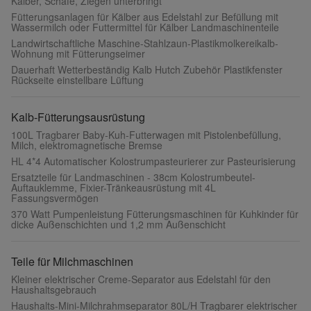
Kälber, Schafe, Ziegen unterbringt
Fütterungsanlagen für Kälber aus Edelstahl zur Befüllung mit
Wassermilch oder Futtermittel für Kälber Landmaschinenteile
Landwirtschaftliche Maschine-Stahlzaun-Plastikmolkereikalb-
Wohnung mit Fütterungseimer
Dauerhaft Wetterbeständig Kalb Hutch Zubehör Plastikfenster
Rückseite einstellbare Lüftung
Kalb-Fütterungsausrüstung
100L Tragbarer Baby-Kuh-Futterwagen mit Pistolenbefüllung,
Milch, elektromagnetische Bremse
HL 4*4 Automatischer Kolostrumpasteurierer zur Pasteurisierung
Ersatzteile für Landmaschinen - 38cm Kolostrumbeutel-
Auftauklemme, Fixier-Tränkeausrüstung mit 4L
Fassungsvermögen
370 Watt Pumpenleistung Fütterungsmaschinen für Kuhkinder für
dicke Außenschichten und 1,2 mm Außenschicht
Teile für Milchmaschinen
Kleiner elektrischer Creme-Separator aus Edelstahl für den
Haushaltsgebrauch
Haushalts-Mini-Milchrahmseparator 80L/H Tragbarer elektrischer