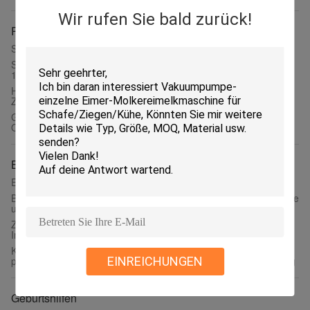
Wir rufen Sie bald zurück!
Rindermarkierungswerkzeug
Silberne Kuhhalsband für erfolgreiches Viehzuchtmanagement
Schwarz-Ohrmarke-Markierungsstift des Volumen-
10ml/Viehbestand-Ohrmarke-Stift 5,5 Zoll-Länge
HL - MP80A-Molkereimaschinerie-Gerätetiermarkierungs-
Zeichenstift-Tiertätowierungs-Tinte
Gelbe Schaf-und Ziegen-Umbauten/Plastik-TPU-Schwein-
Ohrmarke-Viehbestand-Identifizierung
Blutloser Castrator
Edelstahl-Blutlos-Kastrator 2,18 kg für Kuh-Schafe
Blutiger Kalb-Kastrator mit Verriegelungsmechanismus für sichere
und schmerzfreie Kastration
Ziegenband-Kit Edelstahl-Bander-Schnappzangen Ring-
Installationswerkzeug Ballon-Expander-Zangen-Werkzeug
Kastrationswerkzeug Kastrationszange zum Schwanzkupieren,
passend für Bullen, Kälber, Ziegen, Schafe, einfache Anwendung
EINREICHUNGEN
Geburtshilfen