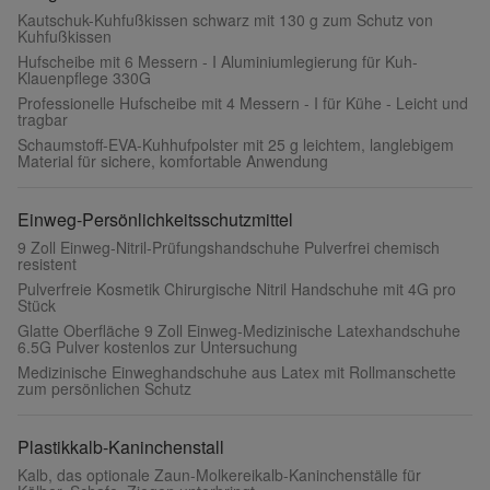
Kautschuk-Kuhfußkissen schwarz mit 130 g zum Schutz von
Kuhfußkissen
Hufscheibe mit 6 Messern - I Aluminiumlegierung für Kuh-
Klauenpflege 330G
Professionelle Hufscheibe mit 4 Messern - I für Kühe - Leicht und
tragbar
Schaumstoff-EVA-Kuhhufpolster mit 25 g leichtem, langlebigem
Material für sichere, komfortable Anwendung
Einweg-Persönlichkeitsschutzmittel
9 Zoll Einweg-Nitril-Prüfungshandschuhe Pulverfrei chemisch
resistent
Pulverfreie Kosmetik Chirurgische Nitril Handschuhe mit 4G pro
Stück
Glatte Oberfläche 9 Zoll Einweg-Medizinische Latexhandschuhe
6.5G Pulver kostenlos zur Untersuchung
Medizinische Einweghandschuhe aus Latex mit Rollmanschette
zum persönlichen Schutz
Plastikkalb-Kaninchenstall
Kalb, das optionale Zaun-Molkereikalb-Kaninchenställe für