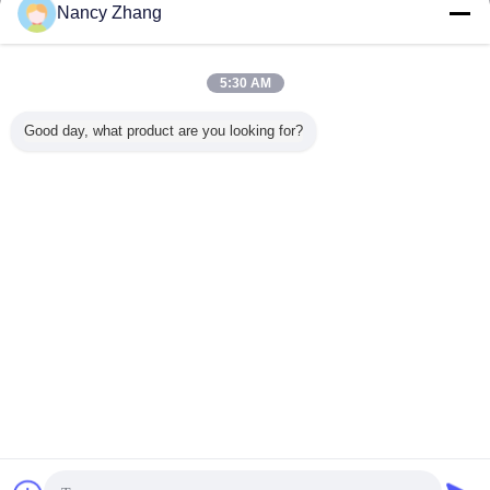
Kontakt
Nancy Zhang
Schwein-Ohrpinzette-Mangel, Alligatorzange,
Schwein-Ohrmarken, Ohr rongeur Zange,
Ohrpinzette
5:30 AM
Kontakt
Good day, what product are you looking for?
1 / 3
Ändern Sie Sprache
German
Nach Hause
|
Über uns
|
Treten Sie mit uns in Verbindung
|
Sitemap
|
Datenschutzrichtlinie
Tischplattenansicht
Copyright © 2014 - 2026 Chuangpu Animal Husbandry Technology (Suzhou)
Co., Ltd..
All rights reserved.