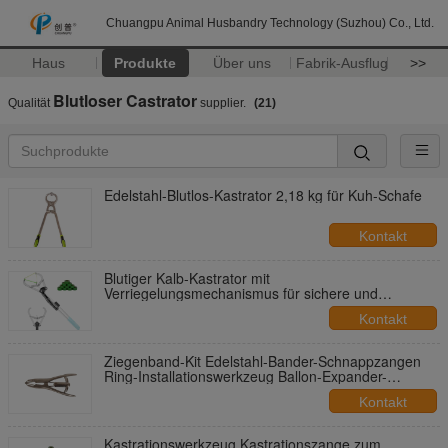
Chuangpu Animal Husbandry Technology (Suzhou) Co., Ltd.
Haus
Produkte
Über uns
Fabrik-Ausflug
>>
Blutloser Castrator
Qualität
supplier.
(21)
Edelstahl-Blutlos-Kastrator 2,18 kg für Kuh-Schafe
Kontakt
Blutiger Kalb-Kastrator mit
Verriegelungsmechanismus für sichere und
schmerzfreie Kastration
Kontakt
Ziegenband-Kit Edelstahl-Bander-Schnappzangen
Ring-Installationswerkzeug Ballon-Expander-
Zangen-Werkzeug
Kontakt
Kastrationswerkzeug Kastrationszange zum