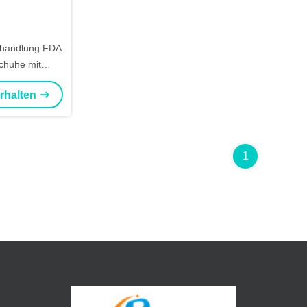
ehandlung FDA
chuhe mit
hulterlänge
erhalten
1