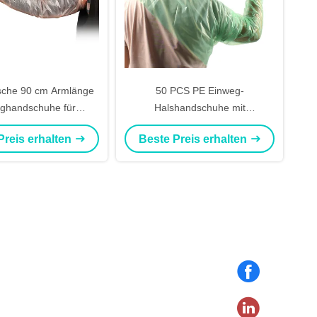
ische 90 cm Armlänge
50 PCS PE Einweg-
ghandschuhe für
Halshandschuhe mit
runtersuchungen und
verbesserter Chemikalien- und
Preis erhalten
Beste Preis erhalten
liche Befruchtung
Rissbeständigkeit