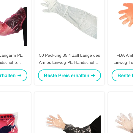
 Langarm PE
50 Packung 35,4 Zoll Länge des
FDA Amb
andschuhe
Armes Einweg-PE-Handschuhen
Einweg-Ti
glas
Rot oder Weiß FDA-Genehmigt
erhalten
Beste Preis erhalten
Beste 