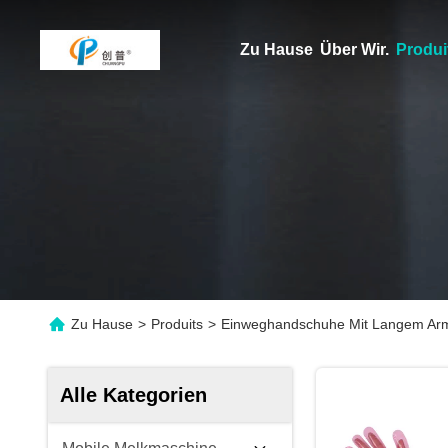
Zu Hause
Über Wir.
Produi
Zu Hause
>
Produits
>
Einweghandschuhe Mit Langem Arm 
Alle Kategorien