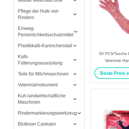
Mobile Melkmaschine
Pflege der Hufe von
Rindern
Einweg-
Persönlichkeitsschutzmittel
Plastikkalb-Kaninchenstall
50 PCS/Tasche
Kalb-
Veterinär H
Fütterungsausrüstung
Einweg
Beste Preis 
Teile für Milchmaschinen
Veterinärinstrument
Kuh-landwirtschaftliche
Maschinen
Rindermarkierungswerkzeug
Blutloser Castrator