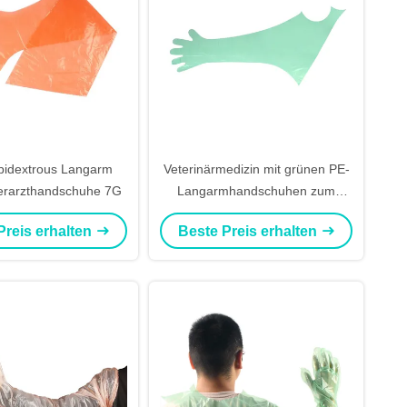
idextrous Langarm
Veterinärmedizin mit grünen PE-
erarzthandschuhe 7G
Langarmhandschuhen zum
Einweggesetzen um den Hals
Preis erhalten
Beste Preis erhalten