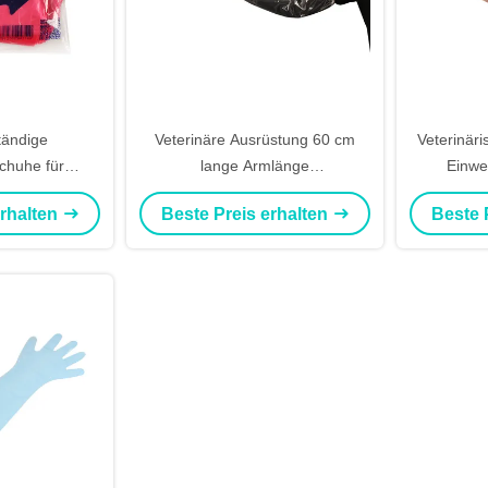
tändige
Veterinäre Ausrüstung 60 cm
Veterinär
chuhe für
lange Armlänge
Einwe
it einer Länge
Kunststoffhandschuhe für
Veterinä
erhalten
Beste Preis erhalten
Beste 
 Zoll
Einzelgebrauch
künst