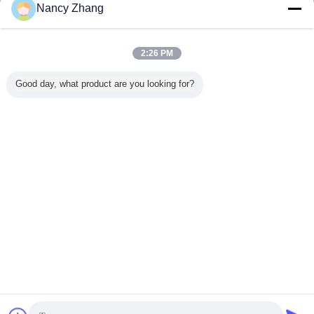
Kontakt
Nancy Zhang
Markierungswerkzeug Wasserdicht Custom TPU
Ohrzeichen für einfache Identifizierung von Rindern
2:26 PM
Kontakt
Good day, what product are you looking for?
1 / 4
Ändern Sie Sprache
German
Nach Hause
|
Über uns
|
Treten Sie mit uns in Verbindung
|
Sitemap
|
Datenschutzrichtlinie
Tischplattenansicht
Copyright © 2014 - 2026 Chuangpu Animal Husbandry Technology (Suzhou)
Co., Ltd..
All rights reserved.