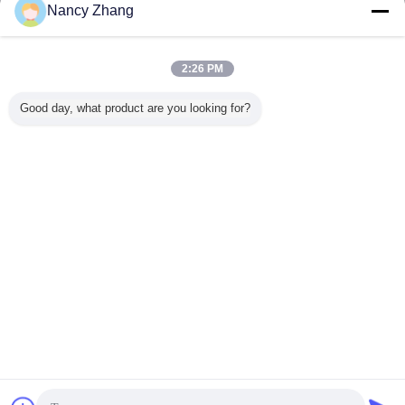
Kontakt
Nancy Zhang
Milchbetriebe mit wasserdichten TPU-Ohrmarken für
Rinder in anpassbaren Farben 77*58mm
2:26 PM
Kontakt
Good day, what product are you looking for?
1 / 4
Ändern Sie Sprache
German
Nach Hause
|
Über uns
|
Treten Sie mit uns in Verbindung
|
Sitemap
|
Datenschutzrichtlinie
Tischplattenansicht
Copyright © 2014 - 2026 Chuangpu Animal Husbandry Technology (Suzhou)
Co., Ltd..
All rights reserved.