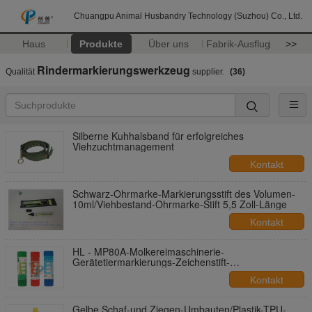
Chuangpu Animal Husbandry Technology (Suzhou) Co., Ltd.
Haus
Produkte
Über uns
Fabrik-Ausflug
>>
Rindermarkierungswerkzeug
Qualität
supplier.
(36)
Silberne Kuhhalsband für erfolgreiches
Viehzuchtmanagement
Kontakt
Schwarz-Ohrmarke-Markierungsstift des Volumen-
10ml/Viehbestand-Ohrmarke-Stift 5,5 Zoll-Länge
Kontakt
HL - MP80A-Molkereimaschinerie-
Gerätetiermarkierungs-Zeichenstift-
Tiertätowierungs-Tinte
Kontakt
Gelbe Schaf-und Ziegen-Umbauten/Plastik-TPU-