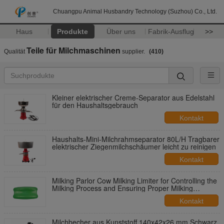
Chuangpu Animal Husbandry Technology (Suzhou) Co., Ltd.
Haus
Produkte
Über uns
Fabrik-Ausflug
>>
Teile für Milchmaschinen
Qualität
supplier.
(410)
Kleiner elektrischer Creme-Separator aus Edelstahl
für den Haushaltsgebrauch
Kontakt
Haushalts-Mini-Milchrahmseparator 80L/H Tragbarer
elektrischer Ziegenmilchschäumer leicht zu reinigen
Kontakt
Milking Parlor Cow Milking Limiter for Controlling the
Milking Process and Ensuring Proper Milking
Pocedures
Kontakt
Milchbecher aus Kunststoff 140x42x26 mm Schwarz