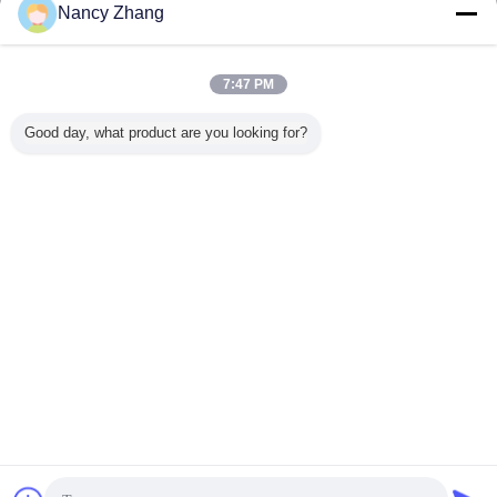
Kontakt
Nancy Zhang
Stärke und Zuverlässigkeit der GEA-Milchschalen
aus Kunststoff zum Schutz der Milchinflation
7:47 PM
Kontakt
Good day, what product are you looking for?
1 / 41
Ändern Sie Sprache
German
Nach Hause
|
Über uns
|
Treten Sie mit uns in Verbindung
|
Sitemap
|
Datenschutzrichtlinie
Tischplattenansicht
Copyright © 2014 - 2026 Chuangpu Animal Husbandry Technology (Suzhou)
Co., Ltd..
All rights reserved.