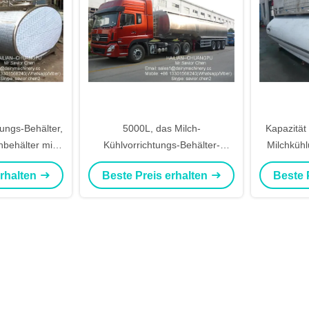
ungs-Behälter,
5000L, das Milch-
Kapazität
hbehälter mit
Kühlvorrichtungs-Behälter-
Milchkühl
 Liter
Edelstahl-Milch-Sammelbehälter
LKW-Behäl
erhalten
Beste Preis erhalten
Beste 
transportiert