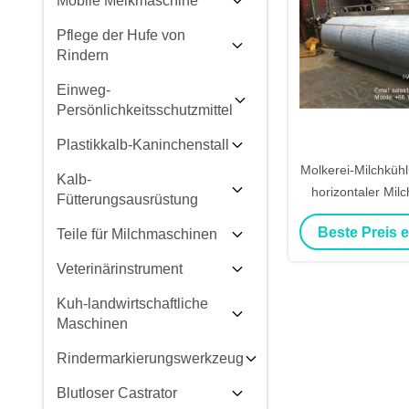
Mobile Melkmaschine
Pflege der Hufe von
Rindern
Einweg-
Persönlichkeitsschutzmittel
Plastikkalb-Kaninchenstall
Molkerei-Milchkühl
Kalb-
horizontaler Milc
Fütterungsausrüstung
LKW 10000
Beste Preis 
Teile für Milchmaschinen
Veterinärinstrument
Kuh-landwirtschaftliche
Maschinen
Rindermarkierungswerkzeug
Blutloser Castrator