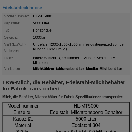
Edelstahlmilchdose
Modellnummer:
HL-MT5000
Kapazität:
5000 Liter
Typ:
Horizontale
Gewicht:
1600kg
Maß (LxWxH)
Ungefähr 4200X1800x1500mm (es customerized von der
Kunden-LKW-Größe)
Millimeter:
Dicke:
Innere Schicht: 3,0 Millimeter----Äußere Schicht: 1,5
Millimeter
Milchkühlvorrichtungsbehälter
Mueller-Milchbehälter
Markieren:
,
LKW-Milch, die Behälter, Edelstahl-Milchbehälter
für Fabrik transportiert
Milch, die Behälter, Milchbehälter für Fabrik-Spezifikationen transportiert:
Modellnummer
HL-MT5000
Einzelteil
Edelstahl-Milchtransporte-Behälter
Kapazität
5000 Liter
Material
Edelstahl 304
Stärke
Innere Schicht: 3,0 Millimeter