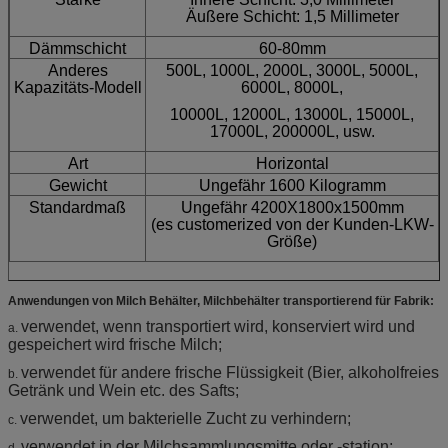
Äußere Schicht: 1,5 Millimeter
Dämmschicht
60-80mm
Anderes
500L, 1000L, 2000L, 3000L, 5000L,
Kapazitäts-Modell
6000L, 8000L,
10000L, 12000L, 13000L, 15000L,
17000L, 200000L, usw.
Art
Horizontal
Gewicht
Ungefähr 1600 Kilogramm
Standardmaß
Ungefähr 4200X1800x1500mm
(es customerized von der Kunden-LKW-
Größe)
Anwendungen von Milch Behälter, Milchbehälter transportierend für Fabrik:
verwendet, wenn transportiert wird, konserviert wird und
a.
gespeichert wird frische Milch;
verwendet für andere frische Flüssigkeit (Bier, alkoholfreies
b.
Getränk und Wein etc. des Safts;
verwendet, um bakterielle Zucht zu verhindern;
c.
verwendet in der Milchsammlungsmitte oder -station;
d.