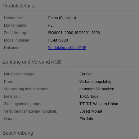
Produktdetails
Herkunftsort:
China (Festland)
Markenname:
HL
Zertifizierung:
ISO9001: 2000, ISO9001-2008
Modellnummer:
HL-MT5000
Dokument:
Produktbroschüre PDF
Zahlung und Versand AGB
Min Bestellmenge:
Ein Set
Preis:
Verhandlungsfähig
Verpackung Informationen:
normales Verpacken
Lieferzeit:
10-15 Tage
Zahlungsbedingungen:
T/T, T/T, Western Union
Versorgungsmaterial-Fähigkeit:
30sets/Monat
Garantie:
Ein Jahr
Beschreibung