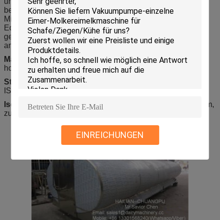
und Wein etc.) speichernd, um Frische zu kühlen und zu
behalten, bakterielle Zucht verhindern Sie. Der
Milchsammlungsgerät- und -vakuumbehälter benutzen
Edelstahl und werden durch moderne fremde Technologie
gemacht. Sie kennzeichnen stabile Vakuumleistung und
angenehmen Auftritt.
Material:
Doppelwandiger Edelstahl 304, Widerstand zur
hohen Temperatur und Korrosion.
Standard:
Entwurf und Fertigung entsprechend Standard
ISO9001-2008.
Isolieren:
Mit dem Polyurethanschaum der Stärke 60-80mm,
zum der Wärmedämmung zu halten.
EINREICHUNGEN