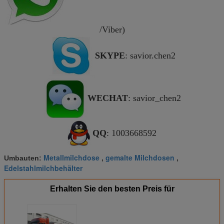
/Viber)
SKYPE
: savior.chen2
WECHAT
:
savior_chen2
QQ
: 1003668592
Metallmilchdose
gemalte Milchdosen
Umbauten:
,
,
Edelstahlmilchbehälter
Erhalten Sie den besten Preis für