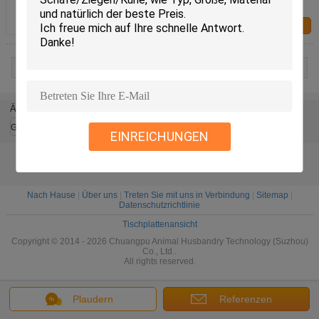
Tierärztliche Kleidung Steril
Kontakt
1 / 3
Ändern Sie Sprache
German
EINREICHUNGEN
Nach Hause
|
Über uns
|
Treten Sie mit uns in Verbindung
|
Sitemap
|
Datenschutzrichtlinie
Tischplattenansicht
Copyright © 2014 - 2026 Chuangpu Animal Husbandry Technology (Suzhou)
Co., Ltd..
All rights reserved.
Plaudern
Referenzen