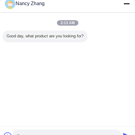
Kontakt
Nancy Zhang
Lange Lebensdauer 3-6 Monate Kälber-Hutches mit
heiß galvanisierten Stahlrohrzaun
2:13 AM
Kontakt
Good day, what product are you looking for?
1 / 4
Ändern Sie Sprache
German
Nach Hause
|
Über uns
|
Treten Sie mit uns in Verbindung
|
Sitemap
|
Datenschutzrichtlinie
Tischplattenansicht
Copyright © 2014 - 2026 Chuangpu Animal Husbandry Technology (Suzhou)
Co., Ltd..
All rights reserved.