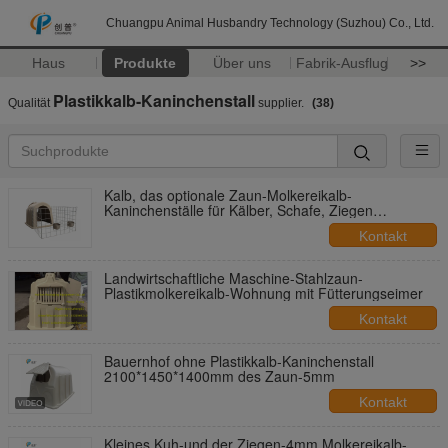
Chuangpu Animal Husbandry Technology (Suzhou) Co., Ltd.
Haus
Produkte
Über uns
Fabrik-Ausflug
>>
Plastikkalb-Kaninchenstall
Qualität
supplier.
(38)
Kalb, das optionale Zaun-Molkereikalb-
Kaninchenställe für Kälber, Schafe, Ziegen
unterbringt
Kontakt
Landwirtschaftliche Maschine-Stahlzaun-
Plastikmolkereikalb-Wohnung mit Fütterungseimer
Kontakt
Bauernhof ohne Plastikkalb-Kaninchenstall
2100*1450*1400mm des Zaun-5mm
Kontakt
Kleines Kuh-und der Ziegen-4mm Molkereikalb-