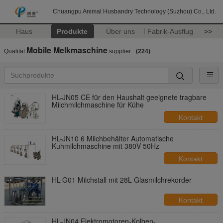
Chuangpu Animal Husbandry Technology (Suzhou) Co., Ltd.
Haus
Produkte
Über uns
Fabrik-Ausflug
>>
Mobile Melkmaschine
Qualität
supplier.
(224)
HL-JN05 CE für den Haushalt geeignete tragbare
Milchmilchmaschine für Kühe
Kontakt
HL-JN10 6 Milchbehälter Automatische
Kuhmilchmaschine mit 380V 50Hz
Kontakt
HL-G01 Milchstall mit 28L Glasmilchrekorder
Kontakt
HL-JN04 Elektromotoren-Kolben-