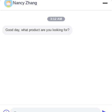
Kontakt
Nancy Zhang
HL-JN08 tragbare Kuh-Benzin-Milchmaschine mit
25L-Doppelbehälter
3:12 AM
Kontakt
Good day, what product are you looking for?
1 / 23
Ändern Sie Sprache
German
Nach Hause
|
Über uns
|
Treten Sie mit uns in Verbindung
|
Sitemap
|
Datenschutzrichtlinie
Tischplattenansicht
Copyright © 2014 - 2026 Chuangpu Animal Husbandry Technology (Suzhou)
Co., Ltd..
All rights reserved.