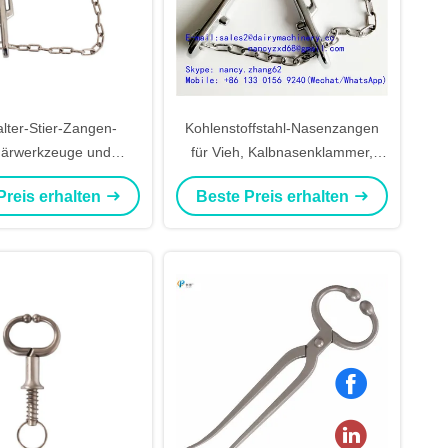
alter-Stier-Zangen-
Kohlenstoffstahl-Nasenzangen
närwerkzeuge und
für Vieh, Kalbnasenklammer,
 für Kuh und Vieh mit
Nasengriffe für Kuhholding, mit
Preis erhalten
Beste Preis erhalten
35cm Kette
Kette