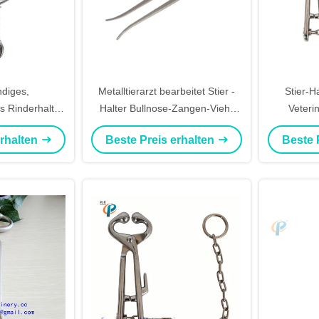
diges,
Metalltierarzt bearbeitet Stier -
Stier-H
s Rinderhalter
Halter Bullnose-Zangen-Vieh-
Veteri
t 1150 kg-
Kopfhalter
Ausrüstung
erhalten
Beste Preis erhalten
Beste 
ngen