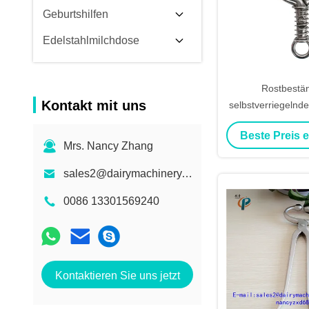
Geburtshilfen
Edelstahlmilchdose
Rostbestän
Kontakt mit uns
selbstverriegelnde
für Rinder mi
Beste Preis 
Nasenza
Mrs. Nancy Zhang
sales2@dairymachinery.cc
0086 13301569240
Kontaktieren Sie uns jetzt