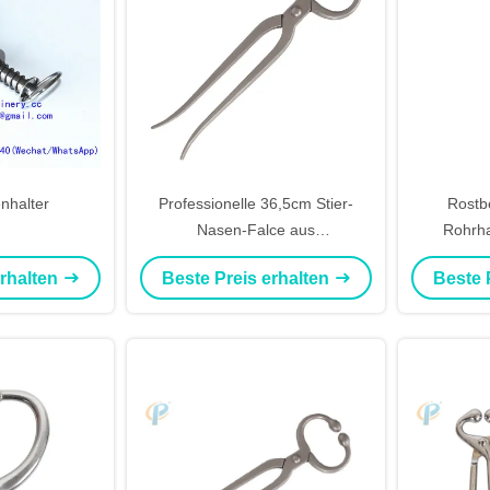
nhalter
Professionelle 36,5cm Stier-
Rostb
Nasen-Falce aus
Rohrhal
Kohlenstoffstahl für präzise
Lösungen f
erhalten
Beste Preis erhalten
Beste 
Gewebebehandlung