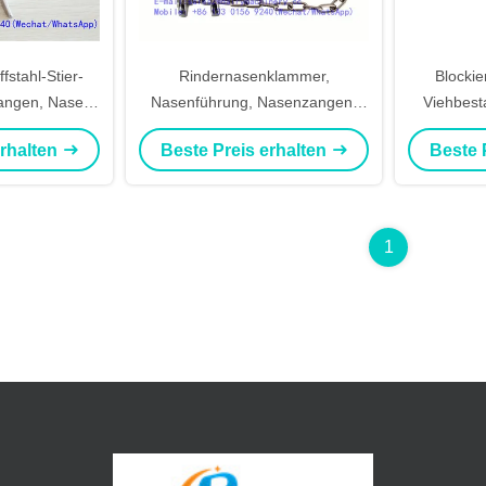
stahl-Stier-
Rindernasenklammer,
Blockie
Zangen, Nasen-
Nasenführung, Nasenzangen,
Viehbest
 Halten des
Nasengriff, Bulldogge, Stierhalter
Nasen-Za
erhalten
Beste Preis erhalten
Beste 
s
für Vieh
1