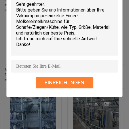
Milchflussmesser Fischgräten
Flussmilchzähler Fischgräten-
Melkstand System CE ISO SGS
Melkstandsystem mit ACR
FDA Zertifizierte Mobile
automatischer
Melkmaschine
Melkzeugentriegelung und
Waikato Milchzähler für Kühe
Automatisches Cluster-
Melkstandausstattung für
Entfernungssystem für
Milchkühe mit
Melkstand mit automatischer
Fischgrätenaufstellung,
EINREICHUNGEN
Melkung, einstellbarer
automatischem
Pulsationsfrequenz und Netto-
Melkbecherabnehmer und mobiler
Milchfunktion
Melkmaschine nach ISO-
Spezifikation