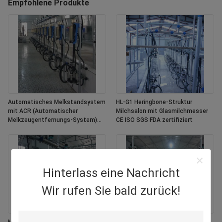
Empfohlene Produkte
Automatisches Melkstandsystem
HL-G1 Heringbone-Struktur
mit ACR (Automatischer
Milchsalon mit Glasmilchmesser
Melkzeugentfernungs-System)
CE ISO SGS FDA zertifiziert
und Waikato Milchmeter in
Fischgrätenstruktur
Hinterlass eine Nachricht
Wir rufen Sie bald zurück!