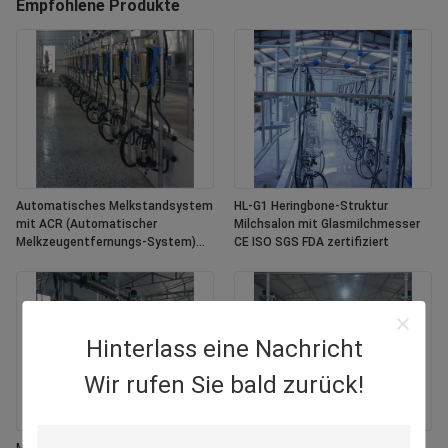
Empfohlene Produkte
Automatisches Melkstandsystem
HL-G1 Heringbone-Struktur
mit ACR (Automatischer
Milchsalon mit Glasmilchmesser
Melkzeugentfernungs-System)
CE ISO SGS FDA zertifiziert
und Waikato Milchmeter in
Fischgrätenstruktur
Hinterlass eine Nachricht
Wir rufen Sie bald zurück!