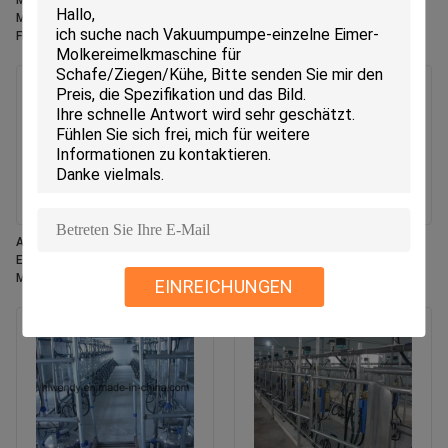
Milchflussmesser Fischgräten
Flussmilchzähler Fischgräten-
Melkstand System CE ISO SGS
Melkstandsystem mit ACR
FDA Zertifizierte Mobile
automatischer
Melkmaschine
Melkzeugentriegelung und
Waikato Milchzähler für Kühe
Automatisches Cluster-
Melkstandausstattung für
Entfernungssystem für
Milchkühe mit
Melkstand mit automatischer
Fischgrätenaufstellung,
EINREICHUNGEN
Melkung, einstellbarer
automatischem
Pulsationsfrequenz und Netto-
Melkbecherabnehmer und mobiler
Milchfunktion
Melkmaschine nach ISO-
Spezifikation