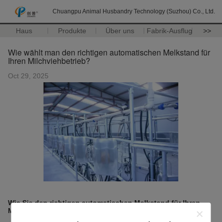
Chuangpu Animal Husbandry Technology (Suzhou) Co., Ltd.
Haus
Produkte
Über uns
Fabrik-Ausflug
>>
Wie wählt man den richtigen automatischen Melkstand für
Ihren Milchviehbetrieb?
Oct 29, 2025
Wie Sie den richtigen automatischen Melkstand für Ihren
Milchviehbetrieb auswählen?