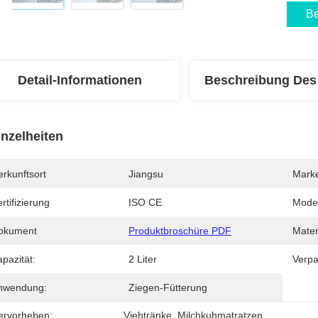
Be
Detail-Informationen
Beschreibung Des
inzelheiten
rkunftsort
Jiangsu
Mark
rtifizierung
ISO CE
Mode
okument
Produktbroschüre PDF
Mater
pazität:
2 Liter
Verpa
nwendung:
Ziegen-Fütterung
ervorheben:
Viehtränke
, 
Milchkuhmatratzen