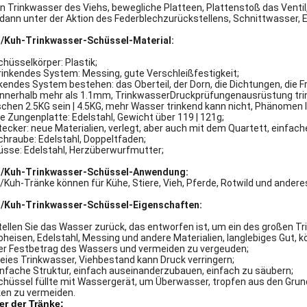
 Trinkwasser des Viehs, bewegliche Platteen, Plattenstoß das Venti
dann unter der Aktion des Federblechzurückstellens, Schnittwasser, 
h/Kuh-Trinkwasser-Schüssel-Material:
chüsselkörper: Plastik;
rinkendes System: Messing, gute Verschleißfestigkeit;
kendes System bestehen: das Oberteil, der Dorn, die Dichtungen, die Fr
innerhalb mehr als 1.1mm, TrinkwasserDruckprüfungenausrüstung tr
chen 2.5KG sein | 4.5KG, mehr Wasser trinkend kann nicht, Phänomen 
ie Zungenplatte: Edelstahl, Gewicht über 119 | 121g;
tecker: neue Materialien, verlegt, aber auch mit dem Quartett, einfac
chraube: Edelstahl, Doppeltfaden;
üsse: Edelstahl, Herzüberwurfmutter;
h/Kuh-Trinkwasser-Schüssel-Anwendung:
/Kuh-Tränke können für Kühe, Stiere, Vieh, Pferde, Rotwild und ande
h/Kuh-Trinkwasser-Schüssel-Eigenschaften:
tellen Sie das Wasser zurück, das entworfen ist, um ein des großen T
oheisen, Edelstahl, Messing und andere Materialien, langlebiges Gut, 
er Festbetrag des Wassers und vermeiden zu vergeuden;
reies Trinkwasser, Viehbestand kann Druck verringern;
infache Struktur, einfach auseinanderzubauen, einfach zu säubern;
chüssel füllte mit Wassergerät, um Überwasser, tropfen aus den Grund
ken zu vermeiden.
er der Tränke: