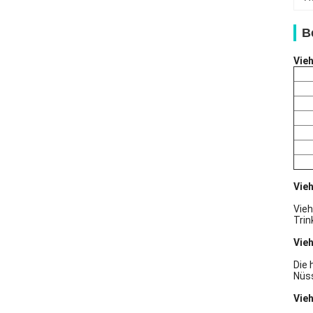
B
Vie
Vie
Vieh
Trin
Vie
Die 
Nüs
Vie