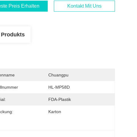
ste Preis Erhalten
Kontakt Mit Uns
 Produkts
enname
Chuangpu
llnummer
HL-MP58D
ial:
FDA-Plastik
ckung:
Karton