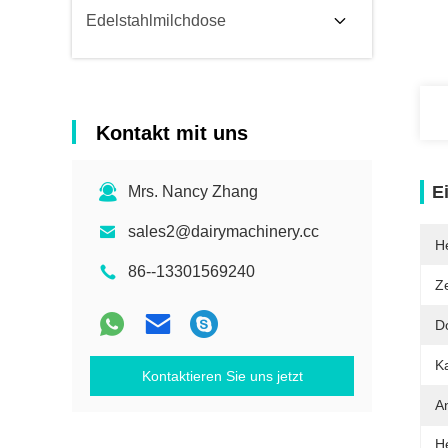
Edelstahlmilchdose
Kontakt mit uns
E
Mrs. Nancy Zhang
sales2@dairymachinery.cc
He
86--13301569240
Ze
D
Ka
Kontaktieren Sie uns jetzt
A
H