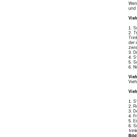
Wenn
und 
Vie
1.
S
2.
T
Trin
der 
zwis
3.
D
4.
S
5.
S
6.
N
Vie
Vieh
Vie
1.
S
2.
R
3.
D
4.
F
5.
E
6.
S
trin
Bild