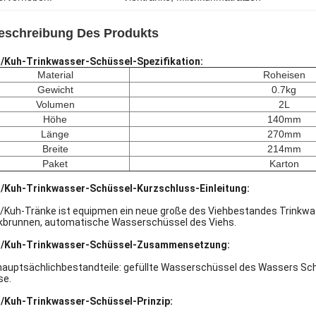
eschreibung Des Produkts
h/Kuh-Trinkwasser-Schüssel-Spezifikation:
Material
Roheisen
Gewicht
0.7kg
Volumen
2L
Höhe
140mm
Länge
270mm
Breite
214mm
Paket
Karton
h/Kuh-Trinkwasser-Schüssel-Kurzschluss-Einleitung:
/Kuh-Tränke ist equipmen ein neue große des Viehbestandes Trinkwas
kbrunnen, automatische Wasserschüssel des Viehs.
h/Kuh-Trinkwasser-Schüssel-Zusammensetzung:
hauptsächlichbestandteile: gefüllte Wasserschüssel des Wassers Schü
se.
h/Kuh-Trinkwasser-Schüssel-Prinzip: