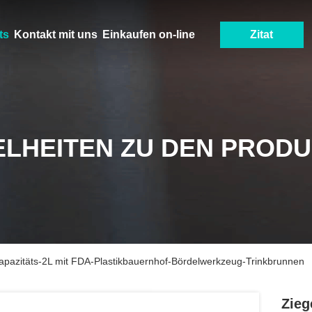
ts
Kontakt mit uns
Einkaufen on-line
Zitat
ELHEITEN ZU DEN PROD
apazitäts-2L mit FDA-Plastikbauernhof-Bördelwerkzeug-Trinkbrunnen
Zieg