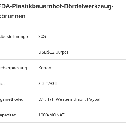
FDA-Plastikbauernhof-Bördelwerkzeug-
kbrunnen
tbestellmenge:
20ST
USD$12.00/pcs
rdverpackung:
Karton
ist:
2-3 TAGE
ngsmethode:
D/P, T/T, Western Union, Paypal
apazität:
1000/MONAT