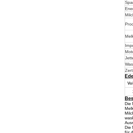
Spa
Ene
Mil
Prod
Melk
Imp
Mot
Jett
Was
Zert
Ede
Vo
Bes
Die
M
Melk
Milc
wask
Ausr
Die
für 