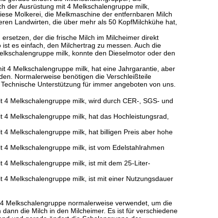
ch der Ausrüstung mit 4 Melkschalengruppe milk,
Diese
Molkerei, die Melkmaschine der entfernbaren Milch
tleren Landwirten, die über mehr als 50 KopfMilchkühe hat,
rsetzen, der die frische Milch im Milcheimer direkt
 ist es einfach, den Milchertrag zu messen. Auch die
elkschalengruppe milk,
konnte den Dieselmotor oder den
mit 4 Melkschalengruppe milk,
hat eine Jahrgarantie, aber
rden. Normalerweise benötigen die Verschleißteile
 Technische Unterstützung für immer angeboten von uns.
it 4 Melkschalengruppe milk, wird durch CER-, SGS- und
it 4 Melkschalengruppe milk, hat das Hochleistungsrad,
t 4 Melkschalengruppe milk, hat billigen Preis aber hohe
it 4 Melkschalengruppe milk, ist vom Edelstahlrahmen
t 4 Melkschalengruppe milk, ist mit dem 25-Liter-
t 4 Melkschalengruppe milk, ist mit einer Nutzungsdauer
t 4 Melkschalengruppe
normalerweise verwendet, um die
 dann die Milch in den Milcheimer. Es ist für verschiedene