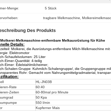
imer-Menge:
5 Stück
ervorheben:
tragbare Melkmaschine
, 
Molkereimelkmasc
eschreibung Des Produkts
 Molkerei-Melkmaschine-entfernbare Melkausrüstung für Kühe
nelle Details:
nzelteil:
Molkerei, die Ausrüstungs-entfernbare Milch-Melkmaschine mit
ergie: Elektromotor
lch-Schaufelvolumen: 25 Liter
lch-Eimer-Quantität: 4-teilig
lch-Eimer: Edelstahlmilcheimer;
lch-Schalen-Gruppe: Kuhmilch-Schalengruppe/, die Gruppengruppe mi
ansparentes Rohr: Gemacht vom Nahrungsmittelgradmaterial, transpare
zifikation:
ell
HL-JN03B
ieren-Rate
60:40
ieren-Zeiten
60-80mal pro Minute
uumgrad
50 Kpa
uumpumpe
550 l/min
or
Kupferner Mais