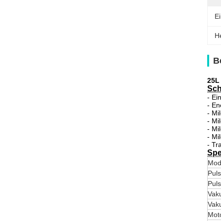
E
H
B
25L
Sch
- Ei
- En
- Mi
- Mi
- Mi
- Mi
- Tr
Spe
Mod
Puls
Puls
Vak
Vak
Mot