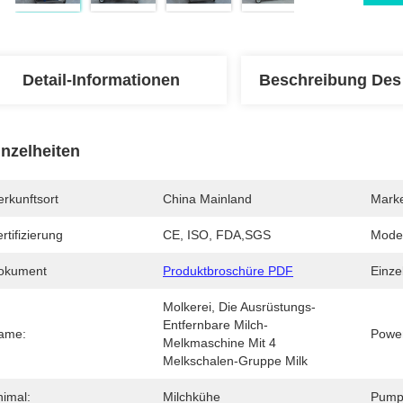
Detail-Informationen
Beschreibung Des
inzelheiten
rkunftsort
China Mainland
Mark
rtifizierung
CE, ISO, FDA,SGS
Mode
okument
Produktbroschüre PDF
Einzel
Molkerei, Die Ausrüstungs-
Entfernbare Milch-
ame:
Powe
Melkmaschine Mit 4 
Melkschalen-Gruppe Milk
nimal:
Milchkühe
Pump