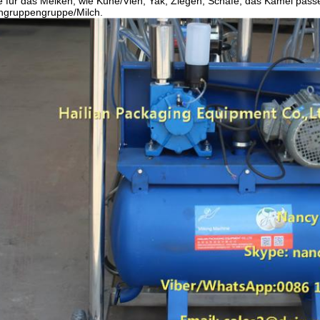
e für das Melken, wie Kühe/Vieh, Yak, Ziegen, Schafe, das Kamel pas
hgruppengruppe/Milch.