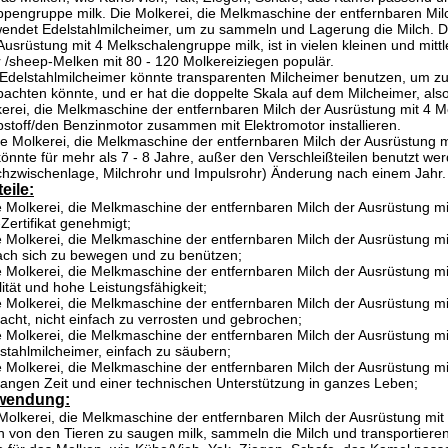
ppengruppe milk.
Die Molkerei, die Melkmaschine der entfernbaren Mil
endet Edelstahlmilcheimer, um zu sammeln und Lagerung die Milch. 
Ausrüstung mit 4 Melkschalengruppe milk,
ist in vielen kleinen und mit
 /sheep-Melken mit 80 - 120 Molkereiziegen populär.
Edelstahlmilcheimer könnte transparenten Milcheimer benutzen, um zu e
achten könnte, und er hat die doppelte Skala auf dem Milcheimer, also
erei, die Melkmaschine der entfernbaren Milch der Ausrüstung mit 4 M
bstoff/den Benzinmotor zusammen mit Elektromotor installieren.
se
Molkerei, die Melkmaschine der entfernbaren Milch der Ausrüstung 
könnte für mehr als 7 - 8 Jahre, außer den Verschleißteilen benutzt we
chzwischenlage, Milchrohr und Impulsrohr) Änderung nach einem Jahr.
eile:
e Molkerei, die Melkmaschine der entfernbaren Milch der Ausrüstung m
Zertifikat genehmigt;
e Molkerei, die Melkmaschine der entfernbaren Milch der Ausrüstung m
ach sich zu bewegen und zu benützen;
e Molkerei, die Melkmaschine der entfernbaren Milch der Ausrüstung mi
ität und hohe Leistungsfähigkeit;
e Molkerei, die Melkmaschine der entfernbaren Milch der Ausrüstung m
cht, nicht einfach zu verrosten und gebrochen;
e Molkerei, die Melkmaschine der entfernbaren Milch der Ausrüstung mi
stahlmilcheimer, einfach zu säubern;
e Molkerei, die Melkmaschine der entfernbaren Milch der Ausrüstung mi
langen Zeit und einer technischen Unterstützung in ganzes Leben;
wendung:
Molkerei, die Melkmaschine der entfernbaren Milch der Ausrüstung mi
h von den Tieren zu saugen
milk
, sammeln die Milch und transportieren