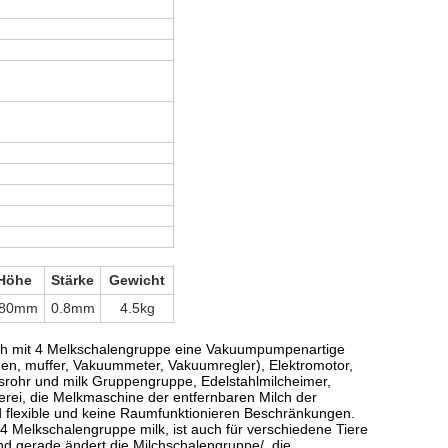
Höhe
Stärke
Gewicht
80mm
0.8mm
4.5kg
lch mit 4 Melkschalengruppe
eine Vakuumpumpenartige
en, muffer, Vakuummeter, Vakuumregler), Elektromotor,
lsrohr und milk Gruppengruppe, Edelstahlmilcheimer,
erei, die Melkmaschine der entfernbaren Milch der
 flexible und keine Raumfunktionieren Beschränkungen.
 4 Melkschalengruppe milk,
ist auch für verschiedene Tiere
nd gerade ändert die Milchschalengruppe/, die