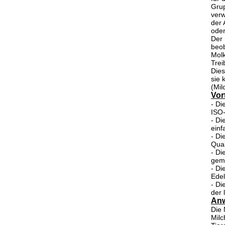
Gru
verw
der 
oder
Der 
beob
Molk
Trei
Die
sie 
(Mil
Vort
- Di
ISO-
- Di
einf
- Di
Qual
- Di
gema
- Di
Edel
- Di
der 
An
Die
Milc