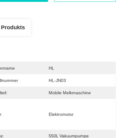
 Produkts
enname
HL
llnummer
HL-JN03
teil:
Mobile Melkmaschine
r:
Elektromotor
e:
550L Vakuumpumpe