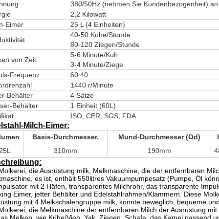
nnung
380/50Hz (nehmen Sie Kundenbezogenheit) an
rgie
2,2 Kilowatt
ch-Eimer
25 L (4 Einheiten)
40-50 Kühe/Stunde
uktivität
80-120 Ziegen/Stunde
5-6 Minute/Kuh
en von Zeit
3-4 Minute/Ziege
uls-Frequenz
60:40
ordrehzahl
1440 r/Minute
er-Behälter
4 Sätze
ser-Behälter
1 Einheit (60L)
ifikat
ISO, CER, SGS, FDA
lstahl-Milch-Eimer:
lumen
Basis-Durchmesser.
Mund-Durchmesser (Od)
25L
310mm
190mm
4
chreibung:
olkerei, die Ausrüstung milk, Melkmaschine, die der entfernbaren Mi
maschine, es ist, enthält 550litres Vakuumpumpesatz (Pumpe, Öl könn
hpulsator mit 2 Häfen, transparentes Milchrohr, das transparente Impu
ing Eimer, jetter Behälter und Edelstahlrahmen/Klammern. Diese
Molk
üstung mit 4 Melkschalengruppe milk,
konnte beweglich, bequeme und
Molkerei, die Melkmaschine der entfernbaren Milch der Ausrüstung mit
das Melken, wie Kühe/Vieh, Yak, Ziegen, Schafe, das Kamel passend u