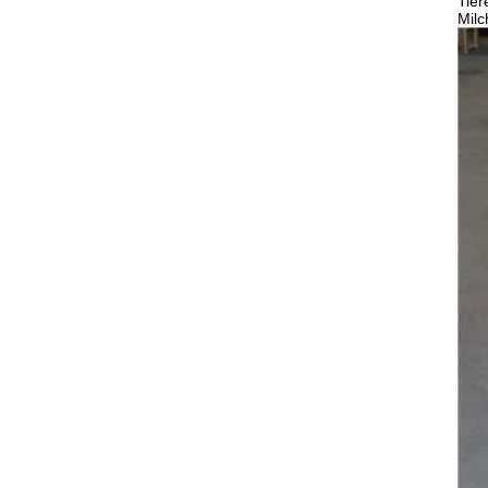
Tier
Milc