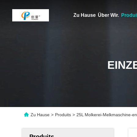
Zu Hause
Über Wir.
Produi
EINZ
Zu Hause
>
Produits
>
25L Molkerei-Melkmaschine-en
Produits