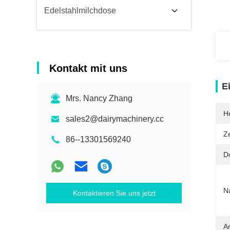
Edelstahlmilchdose
Kontakt mit uns
E
Mrs. Nancy Zhang
He
sales2@dairymachinery.cc
Ze
86--13301569240
D
N
Kontaktieren Sie uns jetzt
A