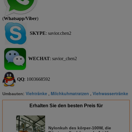
(
Whatsapp/Viber
)
SKYPE
: savior.chen2
WECHAT
:
savior_chen2
QQ
: 1003668592
Viehtränke
Milchkuhmatratzen
Viehwassertränke
Umbauten:
,
,
Erhalten Sie den besten Preis für
Nylonkuh des körper-100W, die