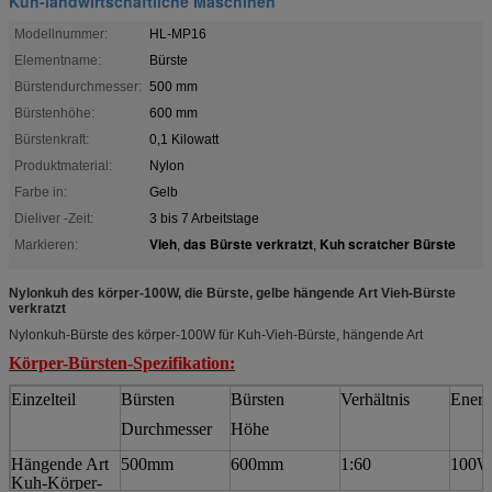
Kuh-landwirtschaftliche Maschinen
Modellnummer:
HL-MP16
Elementname:
Bürste
Bürstendurchmesser:
500 mm
Bürstenhöhe:
600 mm
Bürstenkraft:
0,1 Kilowatt
Produktmaterial:
Nylon
Farbe in:
Gelb
Dieliver -Zeit:
3 bis 7 Arbeitstage
Vieh
das Bürste verkratzt
Kuh scratcher Bürste
Markieren:
,
,
Nylonkuh des körper-100W, die Bürste, gelbe hängende Art Vieh-Bürste
verkratzt
Nylonkuh-Bürste des körper-100W für Kuh-Vieh-Bürste, hängende Art
Körper-Bürsten-
Spezifikation:
Einzelteil
Bürsten
Bürsten
Verhältnis
Energ
Durchmesser
Höhe
Hängende Art
500mm
600mm
1:60
100
Kuh-Körper-