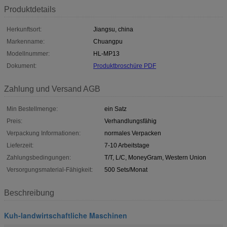
Produktdetails
Herkunftsort:
Jiangsu, china
Markenname:
Chuangpu
Modellnummer:
HL-MP13
Dokument:
Produktbroschüre PDF
Zahlung und Versand AGB
Min Bestellmenge:
ein Satz
Preis:
Verhandlungsfähig
Verpackung Informationen:
normales Verpacken
Lieferzeit:
7-10 Arbeitstage
Zahlungsbedingungen:
T/T, L/C, MoneyGram, Western Union
Versorgungsmaterial-Fähigkeit:
500 Sets/Monat
Beschreibung
Kuh-landwirtschaftliche Maschinen