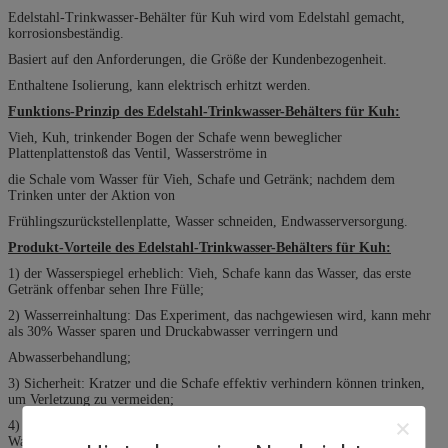
Edelstahl-Trinkwasser-Behälter für Kuh wird vom Edelstahl gemacht,
korrosionsbeständig.
Basiert auf den Anforderungen, die Größe der Kundenbezogenheit.
Enthaltene Isolierung, kann elektrisch erhitzt werden.
Funktions-Prinzip des Edelstahl-Trinkwasser-Behälters für Kuh:
Vieh, Kuh, trinkender Bogen der Schafe wenn beweglicher
Plattenplattenstoß das Ventil, Wasserströme in
die Schale vom Wasser für Vieh, Schafe und Getränk; nachdem dem
Trinken unter der Aktion von
Frühlingszurückstellenplatte, Wasser schneiden, Endwasserversorgung.
Produkt-Vorteile des Edelstahl-Trinkwasser-Behälters für Kuh:
1) der Wasserspiegel erheblich: Vieh, Schafe kann das Wasser, das erste
Getränk offenbar sehen Ihre Fülle;
2) Wasserreinhaltung: Das Experiment, das nachgewiesen wird, kann mehr
als 30% Wasser sparen und Druckabwasser verringern und
Abwasserbehandlung;
3) Sicherheit: Kratzer und die Schafe effektiv verhindern können trinken,
um Verletzung zu vermeiden;
4) Erhaltungsbehandlung: die Wasserversorgung der Medikation,
Wasserreinhaltung bei Medikation auch speichern;