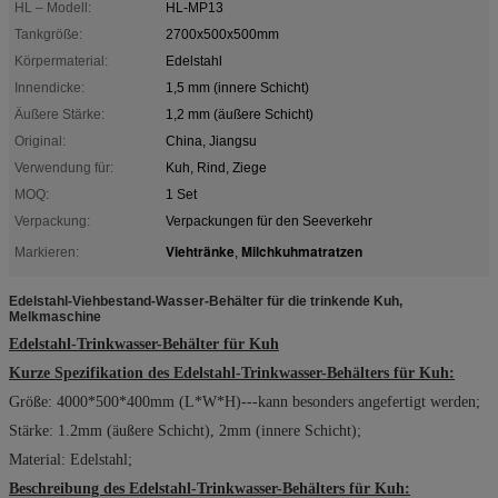
HL – Modell:
HL-MP13
Tankgröße:
2700x500x500mm
Körpermaterial:
Edelstahl
Innendicke:
1,5 mm (innere Schicht)
Äußere Stärke:
1,2 mm (äußere Schicht)
Original:
China, Jiangsu
Verwendung für:
Kuh, Rind, Ziege
MOQ:
1 Set
Verpackung:
Verpackungen für den Seeverkehr
Viehtränke
Milchkuhmatratzen
Markieren:
,
Edelstahl-Viehbestand-Wasser-Behälter für die trinkende Kuh,
Melkmaschine
Edelstahl-Trinkwasser-Behälter für Kuh
Kurze Spezifikation des Edelstahl-Trinkwasser-Behälters für Kuh:
Größe: 4000*500*400mm (L*W*H)---kann besonders angefertigt werden;
Stärke: 1.2mm (äußere Schicht), 2mm (innere Schicht);
Material: Edelstahl;
Beschreibung des Edelstahl-Trinkwasser-Behälters für Kuh: