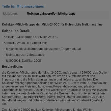
Teile für Milchmaschinen
Melkmaschinegreifer
Milchgruppe
Markieren:
,
Kollektor-/Milch-Gruppe der Milch-240CC für Kuh-mobile Melkmaschine
Schnelles Detail:
- Kollektor-/Milchgruppe der Milch 240CC
- Kapazität 240ml, die Greifer milk
- mit Klarsichtdeckelkörper und biegsamem Trägermaterial
- mit einer ganzen Jahrgarantie
- mit ISO9001: Zertifikat 2008
Beschreibung:
die Kollektor-/Milchgruppe der Milch 240CC, auch genannt 240CC, das Greifer,
mit Melkbarkeit 240ml milk, wird benutzt, um das Gummimelkrohr und
Impulsrohr und die Milch dann sammeln und liefern anzuschließen. Die
Kollektor-/Milchgruppenabdeckung der Milch 240CC wird vom PC-Material mit
angemessenem Preis und tansparent Körperabdeckung und plastice
Greiferbasis hergestellt. Als eins der wichtigsten Ersatzteile für das Melksystem,
liefern wir die verschiedene Kapazität, die Greifer milk, um unterschiedlichen
Kundenantrag, like160ml/150ml, 300ml, 400ml, 350ml und andere zu treffen.
Betreffend Ziegen und Schafe produzieren wir Kleinkapazitätsmelkgreifer für
sie.
Zwei Modelle 240CC melken Kollektor-/Milchgruppe für das Wählen: