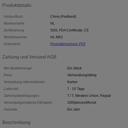
Produktdetails
Herkunftsort:
China (Festland)
Markenname:
HL
Zertifizierung:
SGS, FDA Certificate, CE
Modellnummer:
HL-M02
Dokument:
Produktbroschüre PDF
Zahlung und Versand AGB
Min Bestellmenge:
Ein Stück
Preis:
Verhandlungsfähig
Verpackung Informationen:
Karton
Lieferzeit:
7 - 15 Tage
Zahlungsbedingungen:
T / T, Western Union, Paypal
Versorgungsmaterial-Fähigkeit:
1000pieces/Monat
Garantie:
Ein Jahr
Beschreibung