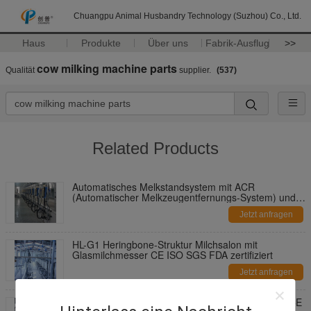
Chuangpu Animal Husbandry Technology (Suzhou) Co., Ltd.
Haus
Produkte
Über uns
Fabrik-Ausflug
>>
cow milking machine parts
Qualität
supplier.
(537)
Related Products
Automatisches Melkstandsystem mit ACR
(Automatischer Melkzeugentfernungs-System) und
Waikato Milchmeter in Fischgrätenstruktur
Jetzt anfragen
HL-G1 Heringbone-Struktur Milchsalon mit
Glasmilchmesser CE ISO SGS FDA zertifiziert
Jetzt anfragen
Milchflussmesser Fischgräten Melkstand System CE