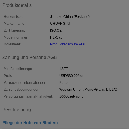
Produktdetails
Herkunftsort:
Jiangsu China (Festland)
Markenname:
CHUANGPU
Zertifizierung:
ISO,CE
Modellnummer:
HL-Q7J
Dokument:
Produktbroschüre PDF
Zahlung und Versand AGB
Min Bestellmenge:
1SET
Preis:
USD$30.00/set
Verpackung Informationen:
Karton
Zahlungsbedingungen:
Western Union, MoneyGram, T/T, L/C
Versorgungsmaterial-Fähigkeit:
10000set/month
Beschreibung
Pflege der Hufe von Rindern