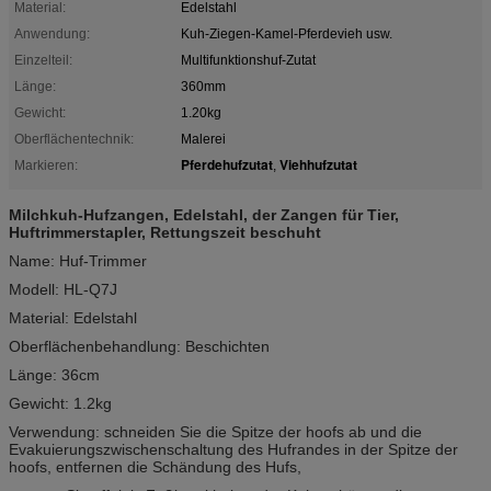
Material:
Edelstahl
Anwendung:
Kuh-Ziegen-Kamel-Pferdevieh usw.
Einzelteil:
Multifunktionshuf-Zutat
Länge:
360mm
Gewicht:
1.20kg
Oberflächentechnik:
Malerei
Pferdehufzutat
Viehhufzutat
Markieren:
,
Milchkuh-Hufzangen, Edelstahl, der Zangen für Tier,
Huftrimmerstapler, Rettungszeit beschuht
Name: Huf-Trimmer
Modell: HL-Q7J
Material: Edelstahl
Oberflächenbehandlung: Beschichten
Länge: 36cm
Gewicht: 1.2kg
Verwendung: schneiden Sie die Spitze der hoofs ab und die
Evakuierungszwischenschaltung des Hufrandes in der Spitze der
hoofs, entfernen die Schändung des Hufs,