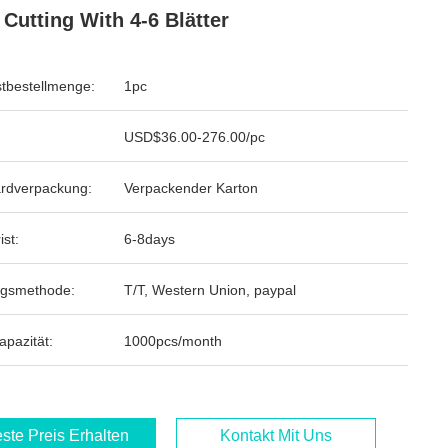
 Cutting With 4-6 Blätter
tbestellmenge:
1pc
USD$36.00-276.00/pc
rdverpackung:
Verpackender Karton
ist:
6-8days
ngsmethode:
T/T, Western Union, paypal
apazität:
1000pcs/month
ste Preis Erhalten
Kontakt Mit Uns