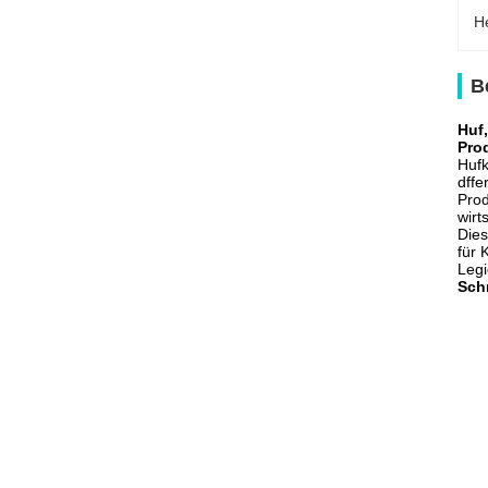
H
B
Huf,
Pro
Hufk
dffe
Prod
wirt
Dies
für 
Legi
Schn