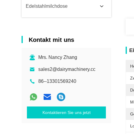
Edelstahlmilchdose
Kontakt mit uns
E
Mrs. Nancy Zhang
He
sales2@dairymachinery.cc
Ze
86--13301569240
D
M
Kontaktieren Sie uns jetzt
G
L