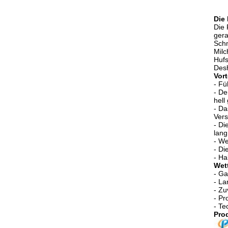
Die
Die 
gera
Schm
Milc
Hufs
Desh
Vort
- Fü
- De
hell
- Da
Vers
- Di
lang
- We
- Di
- Ha
Wet
- Ga
- La
- Zu
- Pr
- Te
Prod