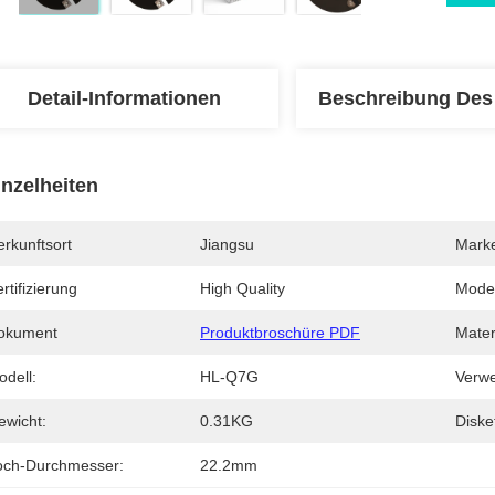
Detail-Informationen
Beschreibung Des
inzelheiten
rkunftsort
Jiangsu
Mark
rtifizierung
High Quality
Mode
okument
Produktbroschüre PDF
Mater
odell:
HL-Q7G
Verw
ewicht:
0.31KG
Diske
och-Durchmesser:
22.2mm