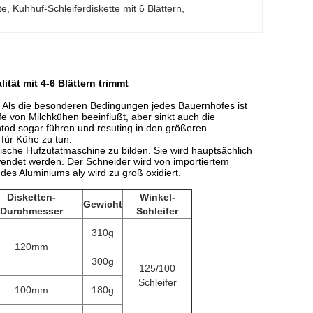
te
, 
Kuhhuf-Schleiferdiskette mit 6 Blättern
, 
tät mit 4-6 Blättern trimmt
n. Als die besonderen Bedingungen jedes Bauernhofes ist
lfe von Milchkühen beeinflußt, aber sinkt auch die
d sogar führen und resuting in den größeren
 für Kühe zu tun.
rische Hufzutatmaschine zu bilden. Sie wird hauptsächlich
wendet werden. Der Schneider wird von importiertem
 des Aluminiums aly wird zu groß oxidiert.
Disketten-
Winkel-
Gewicht
Durchmesser
Schleifer
310g
120mm
300g
125/100
Schleifer
100mm
180g