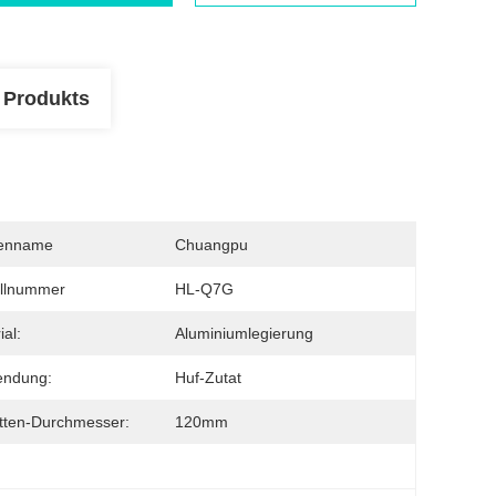
 Produkts
enname
Chuangpu
llnummer
HL-Q7G
ial:
Aluminiumlegierung
endung:
Huf-Zutat
tten-Durchmesser:
120mm