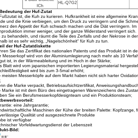
HL-Q7G2
ICh
 Bedeutung der Huf-Zutat
Fußzutat ist, die Kuh zu kurieren. Hufkrankheit ist eine allgemeine Kr
de und die Knie verbiegen, um den Druck zu verringern und die Schmerz 
erz den Appetit der Kuh schwach machen und die Diät verringern. Im L
hproduktion immer weniger, und der ganze Widerstand verringert sich. 
 zu behandeln, und räumt die Teile des Zerfalls und der Nekrose in der
alb ist es sehr wichtig, „Nagelschönheit“ für Kuh zu tun.
eil der Huf-Zutatdiskette
hren Sie das Zertifikat des nationalen Patents und das Produkt ist in d
r Messerkopf wird von der Aluminiumlegierung nach mehr als 10 Verfahre
 gut ist, in der Wärmeableitung und im Hoch in der Stärke;
s Blatt wird vom japanischen importierten Legierungsmaterial hergestellt
chleißfestigkeit wird bis zum 3-5mal erhöht;
e meisten Messerköpfe auf dem Markt haben nicht sich harter Oxidatio
;
nn die Marke verpackt, Betriebsaufsichtzertifikat, Anweisungshandbuc
e Marke ist mit dem Büro des eingetragenen Warenzeichens des Zustan
ben Sie ein Berufsmesserkopfdesignteam und ein Produktionsteam;
tbewerbsvorteil:
rantie: eine Jahrgarantie;
ndwirtschaftliche Maschinen der Kühe der breiten Palette: Kopfzange, fr
verlässige Qualität und ausgezeichnete Produkte
obe ist verfügbar
chnischer Vorfeldwartungsdienst der Lebenszeit
ukt-Bild: