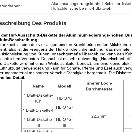
Aluminiumlegierungskuhhuf-Schleiferdisket
ervorheben:
Hufschleifscheibe mit 4 Blattvieh
eschreibung Des Produkts
 der Huf-Ausschnitt-Diskette der Aluminiumlegierungs-hohen Quali
dukt-Beschreibung:
rankheit ist eine der vier allgemeinsten Krankheiten in den Milchkühe
rent, also ist die Frequenz der Hufkrankheit, die nicht nur das normale 
uktionsleistung von Kühen, unsachgemäße Übergebung kann den Kuhto
schaftlichen Verlusten. Deshalb ist es sehr notwendig, „Nagelschönheit“
e Diskette wird mit einem Winkelschleifer benutzt, um eine kleine elekt
Kuhhufzutat verwendet und kann für Schafe, Pferde und Esel auch ver
erungsmaterial mit starker Verschleißfestigkeit hergestellt. Die Diskette
elles Detail:
Innerer Loch-
Name
Modell
Durchmesser
4 Blatt-Diskette-
HL-Q7G
ICh
HL-Q7G-
4 Blatt-Diskette-II
II
22.2mm
4 Blatt-Diskette-
HL-Q7G-
III
III
6 Blatt-Diskette-