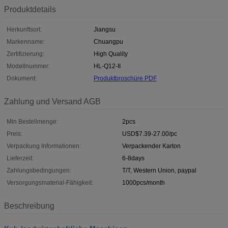
Produktdetails
Herkunftsort:
Jiangsu
Markenname:
Chuangpu
Zertifizierung:
High Quality
Modellnummer:
HL-Q12-II
Dokument:
Produktbroschüre PDF
Zahlung und Versand AGB
Min Bestellmenge:
2pcs
Preis:
USD$7.39-27.00/pc
Verpackung Informationen:
Verpackender Karton
Lieferzeit:
6-8days
Zahlungsbedingungen:
T/T, Western Union, paypal
Versorgungsmaterial-Fähigkeit:
1000pcs/month
Beschreibung