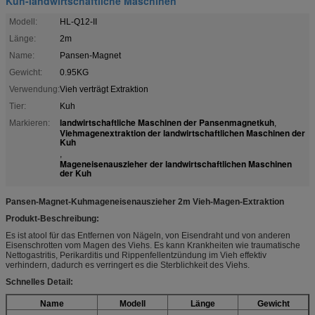
Kuh-landwirtschaftliche Maschinen
Modell:
HL-Q12-II
Länge:
2m
Name:
Pansen-Magnet
Gewicht:
0.95KG
Verwendung:
Vieh verträgt Extraktion
Tier:
Kuh
landwirtschaftliche Maschinen der Pansenmagnetkuh
Markieren:
,
Viehmagenextraktion der landwirtschaftlichen Maschinen der
Kuh
,
Mageneisenauszieher der landwirtschaftlichen Maschinen
der Kuh
Pansen-Magnet-Kuhmageneisenauszieher 2m Vieh-Magen-Extraktion
Produkt-Beschreibung:
Es ist atool für das Entfernen von Nägeln, von Eisendraht und von anderen
Eisenschrotten vom Magen des Viehs. Es kann Krankheiten wie traumatische
Nettogastritis, Perikarditis und Rippenfellentzündung im Vieh effektiv
verhindern, dadurch es verringert es die Sterblichkeit des Viehs.
Schnelles Detail:
Name
Modell
Länge
Gewicht