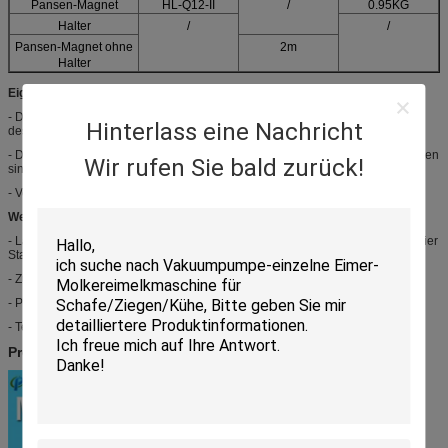
Pansen-Magnet
HL-Q12-II
/
0.95KG
Halter
/
/
Pansen-Magnet ohne
2m
Halter
Eigenschaften:
- Das hintere Ende des Magnetblockoberteils hat eine elliptische Form, zum
Hinterlass eine Nachricht
des Ösophagus an zu verhindern.
- Der Ventilstößel ist in drei Abschnitte unterteilt, die einfach zusammenzubauen
Wir rufen Sie bald zurück!
sind.
- Verbreiterter Kunststoffgriff für einfachen Griff.
Wettbewerbsvorteil:
- Landwirtschaftliche Maschinen der Kühe der breiten Palette: Kopfzange, freier
Stall und Kaninchenstall;
- Zuverlässige Qualität und ausgezeichnete Produkte
- Probe ist verfügbar
- Technischer Vorfeldwartungsdienst der Lebenszeit
Produkt-Bild: