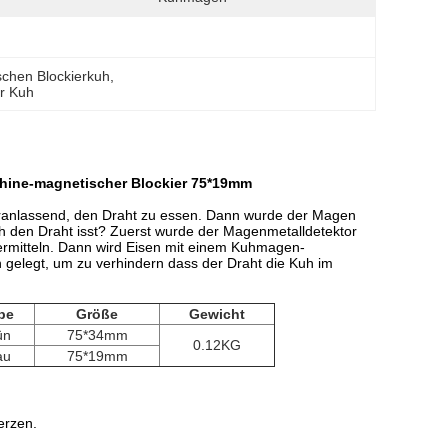
schen Blockierkuh
, 
er Kuh
chine-magnetischer Blockier 75*19mm
veranlassend, den Draht zu essen. Dann wurde der Magen
uh den Draht isst? Zuerst wurde der Magenmetalldetektor
rmitteln. Dann wird Eisen mit einem Kuhmagen-
n gelegt, um zu verhindern dass der Draht die Kuh im
be
Größe
Gewicht
ün
75*34mm
0.12KG
au
75*19mm
erzen.