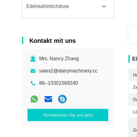
Edelstahlmilchdose
Kontakt mit uns
E
Mrs. Nancy Zhang
sales2@dairymachinery.cc
He
86--13301569240
Ze
D
L
Kontaktieren Sie uns jetzt
G