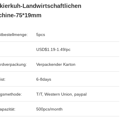
kierkuh-Landwirtschaftlichen
chine-75*19mm
tbestellmenge:
5pcs
USD$1.19-1.49/pc
rdverpackung:
Verpackender Karton
ist:
6-8days
ngsmethode:
T/T, Western Union, paypal
apazität:
500pcs/month