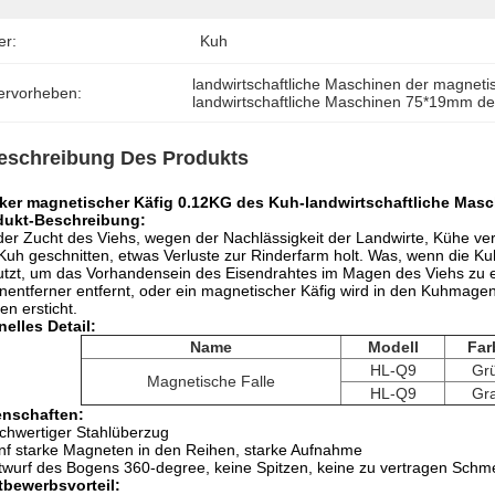
er:
Kuh
landwirtschaftliche Maschinen der magneti
ervorheben:
landwirtschaftliche Maschinen 75*19mm d
eschreibung Des Produkts
rker magnetischer Käfig 0.12KG des Kuh-landwirtschaftliche Mas
dukt-Beschreibung:
der Zucht des Viehs, wegen der Nachlässigkeit der Landwirte, Kühe 
Kuh geschnitten, etwas Verluste zur Rinderfarm holt. Was, wenn die K
tzt, um das Vorhandensein des Eisendrahtes im Magen des Viehs zu e
nentferner entfernt, oder ein magnetischer Käfig wird in den Kuhmage
n ersticht.
elles Detail:
Name
Modell
Far
HL-Q9
Gr
Magnetische Falle
HL-Q9
Gr
enschaften:
chwertiger Stahlüberzug
nf starke Magneten in den Reihen, starke Aufnahme
twurf des Bogens 360-degree, keine Spitzen, keine zu vertragen Schm
tbewerbsvorteil: