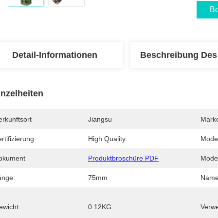
Be
Detail-Informationen
Beschreibung Des
inzelheiten
rkunftsort
Jiangsu
Mark
rtifizierung
High Quality
Mode
okument
Produktbroschüre PDF
Model
änge:
75mm
Name
ewicht:
0.12KG
Verw