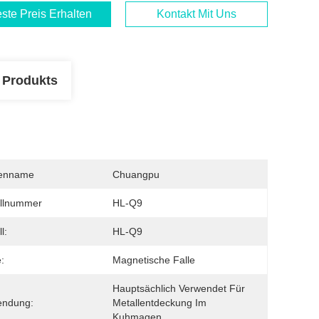
ste Preis Erhalten
Kontakt Mit Uns
 Produkts
enname
Chuangpu
llnummer
HL-Q9
l:
HL-Q9
:
Magnetische Falle
Hauptsächlich Verwendet Für 
endung:
Metallentdeckung Im 
Kuhmagen