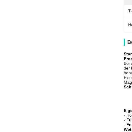
Ti
H
B
Sta
Pro
Bei 
der 
benu
Eise
Mage
Schn
Eig
- Ho
- Fü
- En
Wet