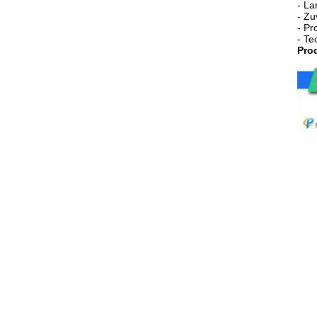
- La
- Zu
- Pr
- Te
Prod