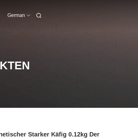
German
UKTEN
etischer Starker Käfig 0.12kg Der