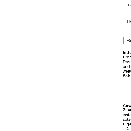
Ti
H
B
Ind
Pro
Das 
und 
weit
Schn
Anw
Zuer
inst
setz
Eig
- Da