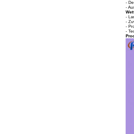
- De
- Au
Wet
- La
- Zu
- Pr
- Te
Prod