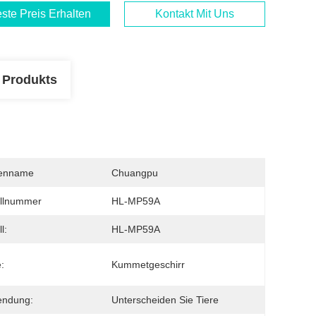
ste Preis Erhalten
Kontakt Mit Uns
 Produkts
enname
Chuangpu
llnummer
HL-MP59A
l:
HL-MP59A
:
Kummetgeschirr
endung:
Unterscheiden Sie Tiere