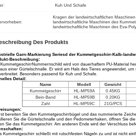
er:
Kuh Und Schafe
Kragen der landwirtschaftlichen Maschinen
ervorheben:
landwirtschaftliche Maschinen des Kummet
landwirtschaftliche Maschinen des Eva-Pol
eschreibung Des Produkts
ustrielle Garn-Markierung Seriesd der Kummetgeschirr-Kalb-landw
dukt-Beschreibung:
KummetgeschirrNummernschild wird von dauerhaftem PU-Material hergest
aus einer Gürtelschnalle. Er wird am Hals des Tieres angewendet, um si
verbreitet. Besonders passend für Kuh und Schafe.
elles Detail:
Name
Modell
Gewicht
Kummetgeschirr
HL-MP59A
0.45KG
Bein-Band
HL-MP59B
0.20KG
Zahl
HL-MP59C
21G/PCS
eisungen:
st bereiten Sie den Kummetgeschirrbügel und das nummerierte Zeiche
allieren Sie die Gürtelschnalle und den Pedometerhaken, öffnen Sie d
en Sie das Kummetgeschirr. Am anderen Ende wird der Verschluss befes
enschaften:
s Kummetgeschirr schließt mit rutschfesten Nägeln zu und ist nicht einf