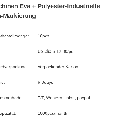
hinen Eva + Polyester-Industrielle
-Markierung
tbestellmenge:
10pcs
USD$0.6-12.80/pc
rdverpackung:
Verpackender Karton
ist:
6-8days
ngsmethode:
T/T, Western Union, paypal
apazität:
1000pcs/month