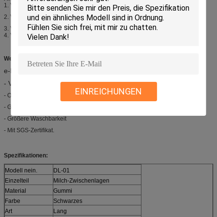
1. Verwendet in Melkwohnzimmer;
2. Verwendet in Melkmaschine;
3. Verwendet, um mit Milchoberteil zusammenzupassen;
4. Verwendet für Kühe, Ziegen oder Schafe;
Wettbewerbsvorteil:
e-los Melkzeit
- Verringerter Schalebeleg
EINREICHUNGEN
- Optimales Zwischenlagen-Leben
- Garantierte Brustwarzen-Enden-Gesundheit
- Größere Waschbarkeit
- Mit SGS-Zertifikat.
Spezifikationen:
Modell nein.
DL-01
Einzelteil
Milch-Zwischenlagen
Material
Gummi
Farbe
Schwarzes
Art
Lang