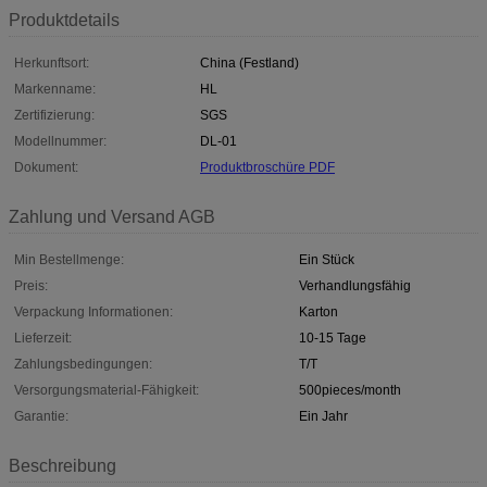
Produktdetails
Herkunftsort:
China (Festland)
Markenname:
HL
Zertifizierung:
SGS
Modellnummer:
DL-01
Dokument:
Produktbroschüre PDF
Zahlung und Versand AGB
Min Bestellmenge:
Ein Stück
Preis:
Verhandlungsfähig
Verpackung Informationen:
Karton
Lieferzeit:
10-15 Tage
Zahlungsbedingungen:
T/T
Versorgungsmaterial-Fähigkeit:
500pieces/month
Garantie:
Ein Jahr
Beschreibung