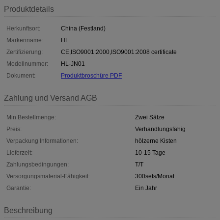
Produktdetails
Herkunftsort:
China (Festland)
Markenname:
HL
Zertifizierung:
CE,ISO9001:2000,ISO9001:2008 certificate
Modellnummer:
HL-JN01
Dokument:
Produktbroschüre PDF
Zahlung und Versand AGB
Min Bestellmenge:
Zwei Sätze
Preis:
Verhandlungsfähig
Verpackung Informationen:
hölzerne Kisten
Lieferzeit:
10-15 Tage
Zahlungsbedingungen:
T/T
Versorgungsmaterial-Fähigkeit:
300sets/Monat
Garantie:
Ein Jahr
Beschreibung