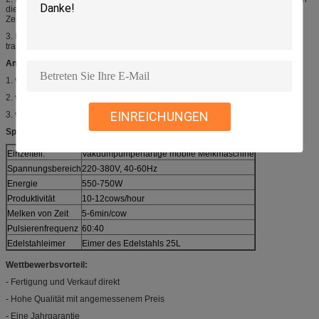
die Vakuumteile keine Luft, wenn es den bewerteten Vakuumgrad, es ist- die
Zeit zu melken erreicht.
3. Eimer der Milch 25L, Material konnte Edelstahl sein, Aluminium- oder
transparent.
Anwendungen:
1. verwendet für Kuh
2. verwendet in den Molkereien
EINREICHUNGEN
3. verwendet für private Anleger
Spezifikationen:
Einzelteil:
Vakuumpumpenartige mobile Melkmaschine
Spannungsbereich
220-380V, 40-60Hz
Energie
550-750W
Produktivität
10-12cows/hour
Melken von Zeit
5-6min/cow
Pulsierenfrequenz
60:40
Edelstahleimer
Eimer des Edelstahls 25L
Wettbewerbsvorteil:
- Fertigung und Verkauf direkt
- Hohe Qualität mit angemessenem Preis
- Eine Jahrgarantie