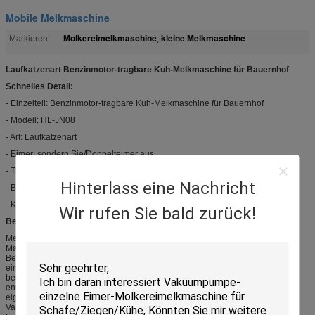
Mobile Melkmaschine
Molkereimelkmaschine
kleine Melkmaschine
Markieren:
,
Laufkatzenart Benzinmotor-tragbare Kuh-Melkmaschine für Bauernhof
Schnelles Detail:
- Einzelteil: Benzinmotor-tragbare Kuh-Melkmaschine für Bauernhof
- Modell: HL-JN08
- Art: Laufkatzenart
- Eimer: sondern Sie/Doppelteimer aus
- Theorie: Vakuumpumpe
Hinterlass eine Nachricht
- Brennstoff: Benzin
- Kuhgebrauch
Wir rufen Sie bald zurück!
Beschreibung:
Melkmaschine der tragbaren Kuh des Benzinmotors, eine zuverlässige
Maschine und landwirtschaftliche Maschinen, Änderungen benutzen das
Benzin, um den Strom zu ersetzen. Diese vorbildliche Maschine konnte in
einigen speziellen Plätzen, wie weniger Stromzone und keiner Stromzone
benutzt werden. Sie es ist entsprechend dem internationalen Standard
entworfen, das Melken zuverlässig anstelle der traditionellen Weise
eigenhändig. Die Theorie dieser Art der mobilen Melkmaschine ist
Vakuumpumpe. Sie wird aus Vakuumpumpesystem und dem Melken des