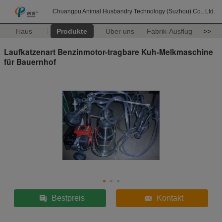
Chuangpu Animal Husbandry Technology (Suzhou) Co., Ltd.
Haus
Produkte
Über uns
Fabrik-Ausflug
>>
Laufkatzenart Benzinmotor-tragbare Kuh-Melkmaschine
für Bauernhof
Bestpreis
Kontakt