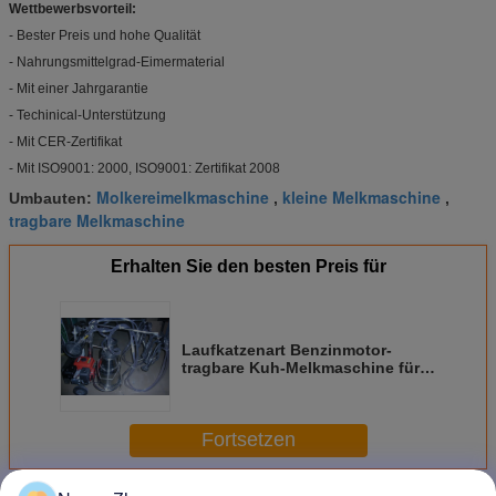
Wettbewerbsvorteil:
- Bester Preis und hohe Qualität
- Nahrungsmittelgrad-Eimermaterial
- Mit einer Jahrgarantie
- Techinical-Unterstützung
- Mit CER-Zertifikat
- Mit ISO9001: 2000, ISO9001: Zertifikat 2008
Molkereimelkmaschine
kleine Melkmaschine
Umbauten:
,
,
tragbare Melkmaschine
Erhalten Sie den besten Preis für
Laufkatzenart Benzinmotor-
tragbare Kuh-Melkmaschine für
Bauernhof
Fortsetzen