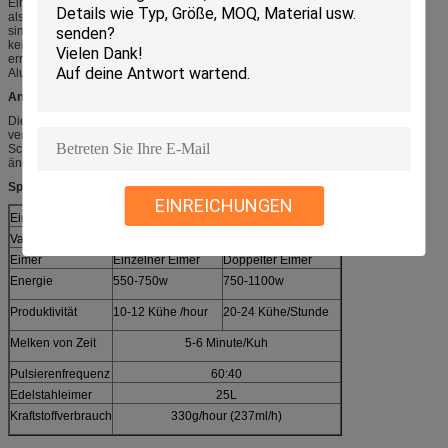
Einheitssystems verfasst. Das bewegliche Melk-mchine hat das mobile Rad,
also sich zu bewegen ist flexibel und bequem, auf Milch. Die Betriebstechnik
sind einfach und gerade schließen den Draht an und halten die Vakuumteile
keine Luft, wenn es den bewerteten Vakuumgrad, es ist- die Zeit zu melken
erreicht. Die Maschinenkapazität ist 25 Liter, Material könnte Edelstahl sein,
Aluminium- oder transparent.
Anwendungen:
Die Melkmaschine der tragbaren Kuh des Benzinmotors normalerweise
verwendet in der Milchkuh bewirtschaftet. Sie könnte für Kühe, die Ziegen,
Schafe und Büffel verwendet werden und die Melkgruppengruppe gerade
ändern.
Spezifikationen:
EINREICHUNGEN
Einzelteil:
Benzinmotor-tragbare Kuh-Melkmaschine
Vakuumgrad
50Kpa
Eimer
Einzelner Eimer
Doppelter Eimer
Energie
550-750w
750-1100w
Produktivität
10-12 Kühe /hour
20-24 Kühe/Stunde
Melken von Zeit
5-6 Minute/Kuh
Pulsierenfrequenz
60:40
Edelstahleimer
25L
Kraftstoffverbrauch
330g/hour (237ml/h)