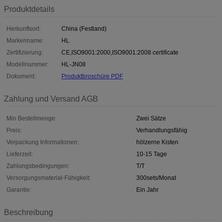
Produktdetails
Herkunftsort:
China (Festland)
Markenname:
HL
Zertifizierung:
CE,ISO9001:2000,ISO9001:2008 certificate
Modellnummer:
HL-JN08
Dokument:
Produktbroschüre PDF
Zahlung und Versand AGB
Min Bestellmenge:
Zwei Sätze
Preis:
Verhandlungsfähig
Verpackung Informationen:
hölzerne Kisten
Lieferzeit:
10-15 Tage
Zahlungsbedingungen:
T/T
Versorgungsmaterial-Fähigkeit:
300sets/Monat
Garantie:
Ein Jahr
Beschreibung