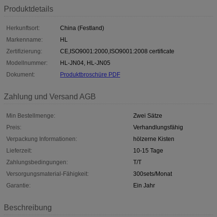
Produktdetails
Herkunftsort:
China (Festland)
Markenname:
HL
Zertifizierung:
CE,ISO9001:2000,ISO9001:2008 certificate
Modellnummer:
HL-JN04, HL-JN05
Dokument:
Produktbroschüre PDF
Zahlung und Versand AGB
Min Bestellmenge:
Zwei Sätze
Preis:
Verhandlungsfähig
Verpackung Informationen:
hölzerne Kisten
Lieferzeit:
10-15 Tage
Zahlungsbedingungen:
T/T
Versorgungsmaterial-Fähigkeit:
300sets/Monat
Garantie:
Ein Jahr
Beschreibung