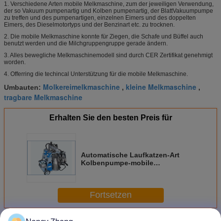
1.
Verschiedene Arten
mobile
Melkmaschine,
zum der jeweiligen Verwendung,
der so Vakuum pumpenartig und Kolben pumpenartig, der BlattVakuumpumpe
zu treffen und des pumpenartigen, einzelnen Eimers und des doppelten
Eimers, des Dieselmotortyps und der Benzinart etc. zu trocknen.
2.
Die mobile Melkmaschine konnte für Ziegen, die Schafe und Büffel auch
benutzt werden und die Milchgruppengruppe gerade ändern.
3. Alles bewegliche Melkmaschinemodell sind durch CER Zertifikat genehmigt
worden.
4. Offerring die techincal Unterstützung für die mobile Melkmaschine.
Molkereimelkmaschine
kleine Melkmaschine
Umbauten:
,
,
tragbare Melkmaschine
Erhalten Sie den besten Preis für
Automatische Laufkatzen-Art
Kolbenpumpe-mobile
Melkmaschine für Milchkühe, 25L
Fortsetzen