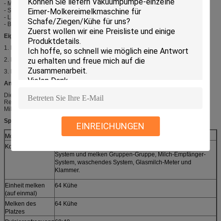
- Material: heißes galvanisiert
- Stärke: 3mm
- Länge: 2200mm
- Breite: 660mm
Eigenschaften:
1. Planvertrag, Abwehrraum;
2. Niedrige Kosten und hohe Leistungsfähigkeit;
3. Einfach beobachten Sie und funktionieren Sie;
Anwendungen:
Die automatischen Heringe entbeinen Wohnzimmer, mit Glasmilchmeter zum
Recorder und empfangen die frische Milch, normalerweise werden im
Milchkuhbauernhof, besonders im Medium und im Großbetrieb verwendet.
Spezifikationen:
EINREICHUNGEN
Modellnummer
HL-G1
Komponente
Vakuum-Anlage, Pulsator-System, melken das friedliche
System und melken Gruppen-Gruppe, Milch-Empfänger-
System, waschendes System, Glasmilch-Meter und
Klammer.
Einheit melken
64 Kühe
(auf einmal)
Melken des
64 Kühe
Platzes