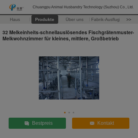
Chuangpu Animal Husbandry Technology (Suzhou) Co., Ltd.
Haus
Produkte
Über uns
Fabrik-Ausflug
>>
32 Melkeinheits-schnellauslösendes Fischgrätenmuster-
Melkwohnzimmer für kleines, mittlere, Großbetrieb
Bestpreis
Kontakt