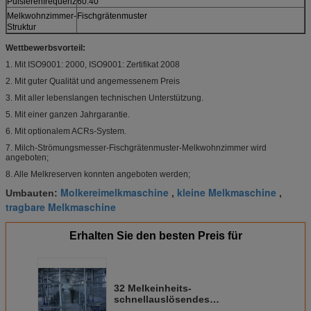
Pulsierenfrequenz
60:40
Melkwohnzimmer-
Fischgrätenmuster
Struktur
Wettbewerbsvorteil:
1. Mit ISO9001: 2000, ISO9001: Zertifikat 2008
2. Mit guter Qualität und angemessenem Preis
3. Mit aller lebenslangen technischen Unterstützung.
5. Mit einer ganzen Jahrgarantie.
6. Mit optionalem ACRs-System.
7. Milch-Strömungsmesser-Fischgrätenmuster-Melkwohnzimmer wird
angeboten;
8. Alle Melkreserven konnten angeboten werden;
Molkereimelkmaschine
kleine Melkmaschine
Umbauten:
,
,
tragbare Melkmaschine
Erhalten Sie den besten Preis für
32 Melkeinheits-
schnellauslösendes
Fischgrätenmuster-