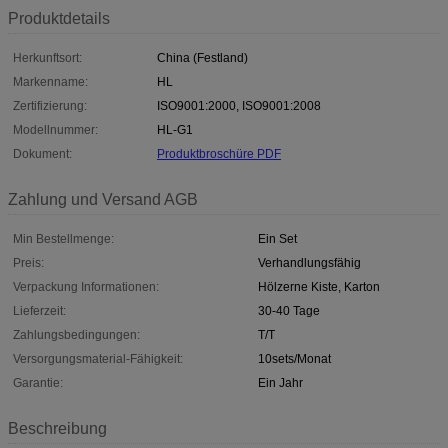
Produktdetails
Herkunftsort:
China (Festland)
Markenname:
HL
Zertifizierung:
ISO9001:2000, ISO9001:2008
Modellnummer:
HL-G1
Dokument:
Produktbroschüre PDF
Zahlung und Versand AGB
Min Bestellmenge:
Ein Set
Preis:
Verhandlungsfähig
Verpackung Informationen:
Hölzerne Kiste, Karton
Lieferzeit:
30-40 Tage
Zahlungsbedingungen:
T/T
Versorgungsmaterial-Fähigkeit:
10sets/Monat
Garantie:
Ein Jahr
Beschreibung