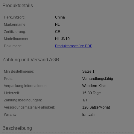
Produktdetails
Herkunftsort:
China
Markenname:
HL
Zertifizierung:
CE
Modellnummer:
HL-JN10
Dokument:
Produktbroschüre PDF
Zahlung und Versand AGB
Min Bestellmenge:
Sätze 1
Preis:
Verhandlungsfähig
Verpackung Informationen:
Woodern-Kiste
Lieferzeit:
15-30 Tage
Zahlungsbedingungen:
T/T
Versorgungsmaterial-Fähigkeit:
120 Sätze/Monat
Wrranty:
Ein Jahr
Beschreibung