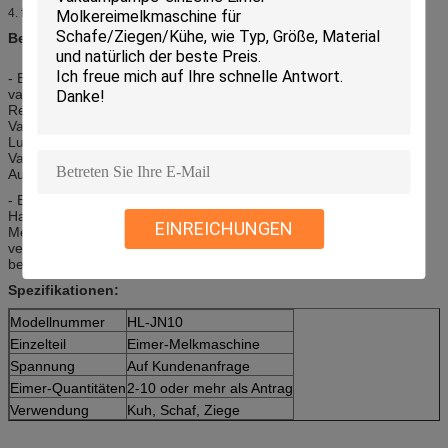
für Quantitäten 2 Kühe benutzt
4.
Beschreibungen:
- Eimer-Melkmaschine wird von einigen Teilen hergestellt: Haupt-
vacuumpipe, langes Impulsrohr, Auffänger, langes Milchrohr,
Regler-, Milch- Shell, Vakuummeter, Milch-Greifer,
Vakuumverbindung, Vakuumpumpe-, Vakuumrohr,
Luftströmungsmeterverbindung, Milch-Pulsator, messender
Vakuumpunkt, Milcheimer oder Milchempfänger, messender
Auspuffdruckpunkt.
- Eimer-Melkmaschine hat einen Schlüsselvorteil, der mit dem
Handbuch vergleicht
EINREICHUNGEN
Melkmaschine; sie kann das Melken von Leistungsfähigkeit
verbessern. Weil eine Arbeitskraft 2 bis 3 Eimer ununterbrochen
betreiben kann.
Spezifikationen:
Modellnummer
HL-JN10
Einzelteil
Eimer-Melkmaschine
Spannung
Auf Kundenanfrage
Eimer-Quantitäten
2-10 oder mehr als Antrag
Verwendung
Kuh, Schaf, Ziege