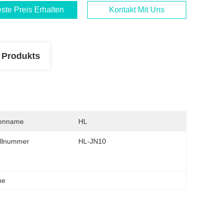
ste Preis Erhalten
Kontakt Mit Uns
 Produkts
enname
HL
llnummer
HL-JN10
ne