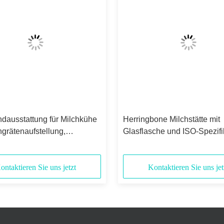
dausstattung für Milchkühe
Herringbone Milchstätte mit
hgrätenaufstellung,
Glasflasche und ISO-Spezifi
ischem
für Milchbetriebe
herabnehmer und mobiler
chine nach ISO-
ontaktieren Sie uns jetzt
Kontaktieren Sie uns jet
ation