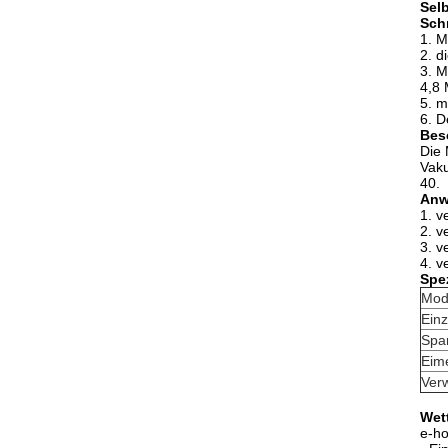
Sel
Schn
1.
M
2. d
3. M
4,8 
5. m
6. D
Bes
Die 
Vaku
40.
Anw
1. v
2. v
3. v
4. v
Spez
Mod
Einz
Spa
Eim
Ver
Wet
e-ho