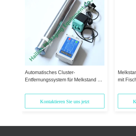
Automatisches Cluster-
Melkstan
Entfernungssystem für Melkstand mit
mit Fisc
elung
automatischer Melkung, einstellbarer
automat
he
Pulsationsfrequenz und Netto-
Melkbec
Milchfunktion
Melkmas
Kontaktieren Sie uns jetzt
K
Spezifik