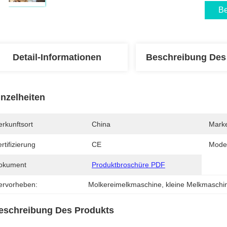
Be
Detail-Informationen
Beschreibung Des
inzelheiten
rkunftsort
China
Mark
rtifizierung
CE
Mode
okument
Produktbroschüre PDF
ervorheben:
Molkereimelkmaschine
, 
kleine Melkmaschi
eschreibung Des Produkts