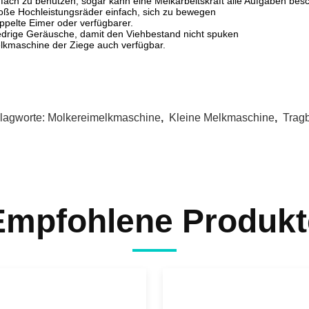
nfach zu benützen, sogar kann eine Melkarbeitskraft alle Aufgaben besc
oße Hochleistungsräder einfach, sich zu bewegen
ppelte Eimer oder verfügbarer.
edrige Geräusche, damit den Viehbestand nicht spuken
lkmaschine der Ziege auch verfügbar.
lagworte:
Molkereimelkmaschine
,
Kleine Melkmaschine
,
Trag
Empfohlene Produkt