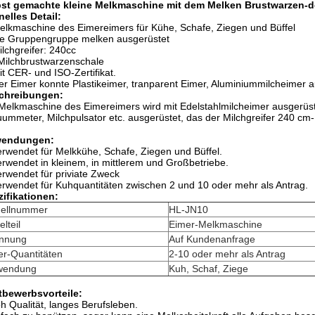
bst gemachte kleine Melkmaschine mit dem Melken Brustwarzen-d
elles Detail:
elkmaschine des Eimereimers für Kühe, Schafe, Ziegen und Büffel
ie Gruppengruppe melken ausgerüstet
ilchgreifer: 240cc
Milchbrustwarzenschale
it CER- und ISO-Zertifikat.
er Eimer konnte Plastikeimer, tranparent Eimer, Aluminiummilcheimer 
chreibungen:
Melkmaschine des Eimereimers wird mit Edelstahlmilcheimer ausgerüst
ummeter, Milchpulsator etc. ausgerüstet, das der Milchgreifer 240 cm-Mil
endungen:
erwendet für Melkkühe, Schafe, Ziegen und Büffel.
erwendet in kleinem, in mittlerem und Großbetriebe.
erwendet für priviate Zweck
erwendet für Kuhquantitäten zwischen 2 und 10 oder mehr als Antrag.
ifikationen:
ellnummer
HL-JN10
elteil
Eimer-Melkmaschine
nnung
Auf Kundenanfrage
er-Quantitäten
2-10 oder mehr als Antrag
wendung
Kuh, Schaf, Ziege
tbewerbsvorteile:
h Qualität, langes Berufsleben.