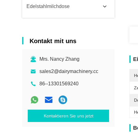
Edelstahlmilchdose
Kontakt mit uns
E
Mrs. Nancy Zhang
sales2@dairymachinery.cc
He
86--13301569240
Ze
D
H
Kontaktieren Sie uns jetzt
B