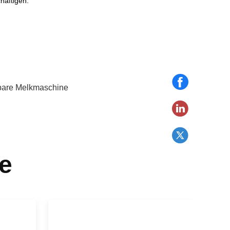
häftigen.
bare Melkmaschine
e