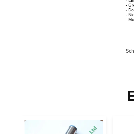
- Ei
- Gr
- Do
- Ni
- Me
Sch