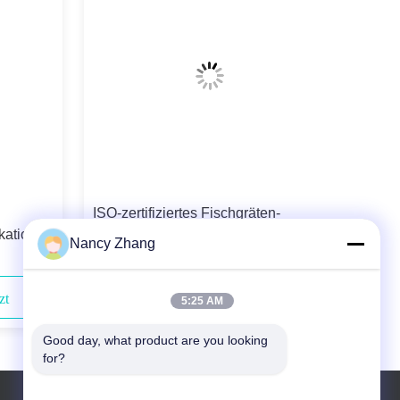
ISO-zertifiziertes Fischgräten-
kation
Melkstandsystem mit
Nancy Zhang
Milchflussmesser für
Milchviehbetriebe
zt
Kontaktieren Sie uns jetzt
5:25 AM
Good day, what product are you looking 
for?