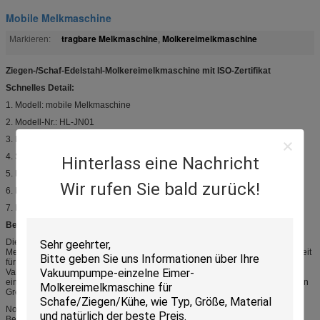
Mobile Melkmaschine
tragbare Melkmaschine
Molkereimelkmaschine
Markieren:
,
Ziegen-/Schaf-Edelstahl-Molkereimelkmaschine mit ISO-Zertifikat
Schnelles Detail:
1. Modell: mobile Melkmaschine
2. Modell-Nr.: HL-JN01
3. Marke: HL
4. Spannung: 220V/50Hz
Hinterlass eine Nachricht
5. Einzelner Melkeimer
Wir rufen Sie bald zurück!
6. Mit CER-Zertifikat
7. Mit ISO-Zertifikat
Beschreibung:
Diese Art mobile Melkmaschine ist die elektrische mit Motorantrieb
Melkmaschine (HL-JN01). Sie ist für 10-12 Molkereien pro Stunde, die Melkzeit
für jede Kuh ist 5 bis 6 Minuten bestimmt. Die Maschine enthält regulastor
Vakuum der Vakuumpumpe- (250L), Aluminiumlegierung, Vakuummeter,
einzelne Eimer- (25 metrische Liter, Edelstahl), 1 x 4melkschalen und milk den
Greifer (240CC) und milk Pulsator (L80), Milchzwischenlage etc.
Normalerweise eine gesetzte Melkmaschine wird aus Katzrahmen,
Benzinmotor oder Dieselmotor oder Elektromotor, Vakuumpumpe,