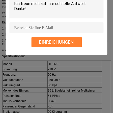
Anstiegsbehälter, Vakuumregler (Regler), das Vakuummeter, Pulsator, Greifer
verfasst, milk Eimer, und ETC… milk.
Wir stellen verschiedene vorbildliche Melkmaschinen werden angeboten zu
wählen her, alle sind passend für Kuh, Ziege und Schafe.
Eigenschaften:
1. Mit mobilem Rad flexibel und bequem, sich auf Milch zu bewegen.
2. Betriebstechnik sind einfach.
3. Verschiedene Spannungen fahren, um verschiedene Länder zu treffen, um
EINREICHUNGEN
zu verwenden.
4. Alle vorbildlichen Melkmaschinen sind für Kuh, Ziege und Schafe passend.
Spezifikationen:
Modell
HL-JN01
Spannung
220 V
Frequenz
50 Hz
Vakuumpumpe
250 l/min
Vakuumgrad
50 Kpa
Melken des Eimers
25 L Edelstahleinzelner Melkeimer
Pulsator-Rate
64 PPMs
Impuls-Verhältnis
60/40
Passender Gegenstand
Kuh
Bruttomasse
90 Kilogramm