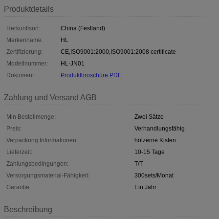
Produktdetails
Herkunftsort:
China (Festland)
Markenname:
HL
Zertifizierung:
CE,ISO9001:2000,ISO9001:2008 certificate
Modellnummer:
HL-JN01
Dokument:
Produktbroschüre PDF
Zahlung und Versand AGB
Min Bestellmenge:
Zwei Sätze
Preis:
Verhandlungsfähig
Verpackung Informationen:
hölzerne Kisten
Lieferzeit:
10-15 Tage
Zahlungsbedingungen:
T/T
Versorgungsmaterial-Fähigkeit:
300sets/Monat
Garantie:
Ein Jahr
Beschreibung