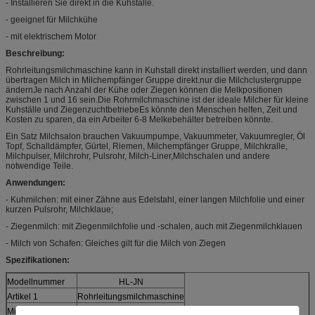
- Installieren Sie direkt in die Kuhstalle.
- geeignet für Milchkühe
- mit elektrischem Motor
Beschreibung:
Rohrleitungsmilchmaschine kann in Kuhstall direkt installiert werden, und dann
übertragen Milch in Milchempfänger Gruppe direkt.nur die Milchclustergruppe
ändernJe nach Anzahl der Kühe oder Ziegen können die Melkpositionen
zwischen 1 und 16 sein.Die Rohrmilchmaschine ist der ideale Milcher für kleine
Kuhställe und ZiegenzuchtbetriebeEs könnte den Menschen helfen, Zeit und
Kosten zu sparen, da ein Arbeiter 6-8 Melkebehälter betreiben könnte.
Ein Satz Milchsalon brauchen Vakuumpumpe, Vakuummeter, Vakuumregler, Öl
Topf, Schalldämpfer, Gürtel, Riemen, Milchempfänger Gruppe, Milchkralle,
Milchpulser, Milchrohr, Pulsrohr, Milch-Liner,Milchschalen und andere
notwendige Teile.
Anwendungen:
- Kuhmilchen: mit einer Zähne aus Edelstahl, einer langen Milchfolie und einer
kurzen Pulsrohr, Milchklaue;
- Ziegenmilch: mit Ziegenmilchfolie und -schalen, auch mit Ziegenmilchklauen
- Milch von Schafen: Gleiches gilt für die Milch von Ziegen
Spezifikationen:
Modellnummer
HL-JN
Artikel 1
Rohrleitungsmilchmaschine
Milchzeit
5 bis 6 Minuten pro Kuh