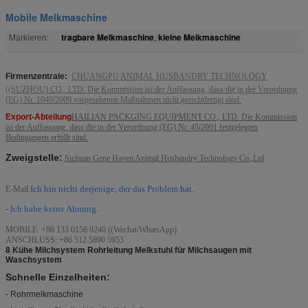
Mobile Melkmaschine
tragbare Melkmaschine
kleine Melkmaschine
Markieren:
,
Firmenzentrale:
CHUANGPU ANIMAL HUSBANDRY TECHNOLOGY
((SUZHOU) CO., LTD. Die Kommission ist der Auffassung, dass die in der Verordnung
(EG) Nr. 1049/2009 vorgesehenen Maßnahmen nicht gerechtfertigt sind.
Export-Abteilung
HAILIAN PACKGING EQUIPMENT CO., LTD. Die Kommission
ist der Auffassung, dass die in der Verordnung (EG) Nr. 45/2001 festgelegten
Bedingungen erfüllt sind.
Zweigstelle:
Sichuan Gene Haven Animal Husbandry Technology Co.,Ltd
Ich bin nicht derjenige, der das Problem hat.
E-Mail:
- Ich habe keine Ahnung.
MOBILE: +86 133 0156 9240 ((Wechat/WhatsApp)
ANSCHLUSS: +86 512 5890 5953
8 Kühe Milchsystem Rohrleitung Melkstuhl für Milchsaugen mit
Waschsystem
Schnelle Einzelheiten:
- Rohrmelkmaschine