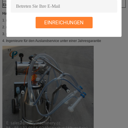
Eimermenge
1 Stück ((25L)
Hauptvorteile:
1. mit CE- oder ISO-Zertifikat
EINREICHUNGEN
2. mit einer idealen Verpackung aus Wodden
3. professioneller Kundendienst
4. Ingenieure für den Auslandservice unter einer Jahresgarantie