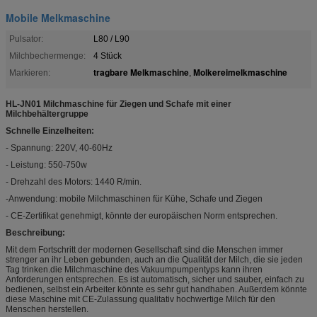
Mobile Melkmaschine
Pulsator:
L80 / L90
Milchbechermenge:
4 Stück
tragbare Melkmaschine
Molkereimelkmaschine
Markieren:
,
HL-JN01 Milchmaschine für Ziegen und Schafe mit einer
Milchbehältergruppe
Schnelle Einzelheiten:
- Spannung: 220V, 40-60Hz
- Leistung: 550-750w
- Drehzahl des Motors: 1440 R/min.
-Anwendung: mobile Milchmaschinen für Kühe, Schafe und Ziegen
- CE-Zertifikat genehmigt, könnte der europäischen Norm entsprechen.
Beschreibung:
Mit dem Fortschritt der modernen Gesellschaft sind die Menschen immer
strenger an ihr Leben gebunden, auch an die Qualität der Milch, die sie jeden
Tag trinken.die Milchmaschine des Vakuumpumpentyps kann ihren
Anforderungen entsprechen. Es ist automatisch, sicher und sauber, einfach zu
bedienen, selbst ein Arbeiter könnte es sehr gut handhaben. Außerdem könnte
diese Maschine mit CE-Zulassung qualitativ hochwertige Milch für den
Menschen herstellen.