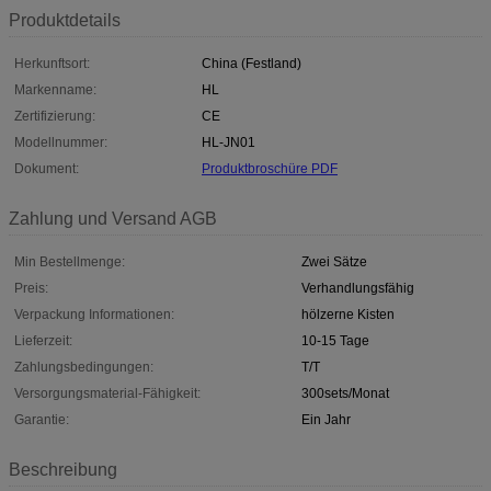
Produktdetails
Herkunftsort:
China (Festland)
Markenname:
HL
Zertifizierung:
CE
Modellnummer:
HL-JN01
Dokument:
Produktbroschüre PDF
Zahlung und Versand AGB
Min Bestellmenge:
Zwei Sätze
Preis:
Verhandlungsfähig
Verpackung Informationen:
hölzerne Kisten
Lieferzeit:
10-15 Tage
Zahlungsbedingungen:
T/T
Versorgungsmaterial-Fähigkeit:
300sets/Monat
Garantie:
Ein Jahr
Beschreibung