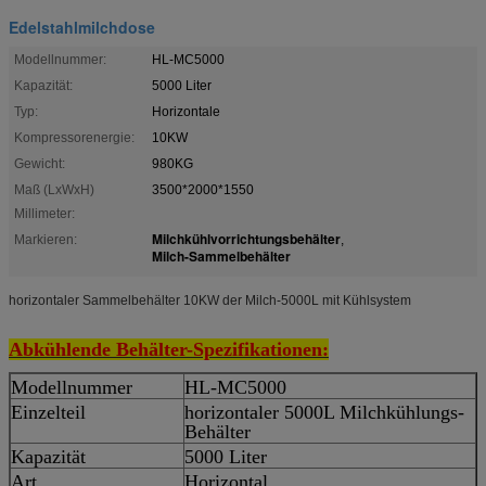
Edelstahlmilchdose
Modellnummer:
HL-MC5000
Kapazität:
5000 Liter
Typ:
Horizontale
Kompressorenergie:
10KW
Gewicht:
980KG
Maß (LxWxH)
3500*2000*1550
Millimeter:
Milchkühlvorrichtungsbehälter
Markieren:
,
Milch-Sammelbehälter
horizontaler Sammelbehälter 10KW der Milch-5000L mit Kühlsystem
Abkühlende Behälter-Spezifikationen:
Modellnummer
HL-MC5000
Einzelteil
horizontaler 5000L Milchkühlungs-
Behälter
Kapazität
5000 Liter
Art
Horizontal