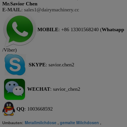
Mr.Savior Chen
E-MAIL
: sales1@dairymachinery.cc
MOBILE
: +86 13301568240 (
Whatsapp
/Viber)
SKYPE
: savior.chen2
WECHAT
:
savior_chen2
QQ
: 1003668592
Metallmilchdose
gemalte Milchdosen
Umbauten:
,
,