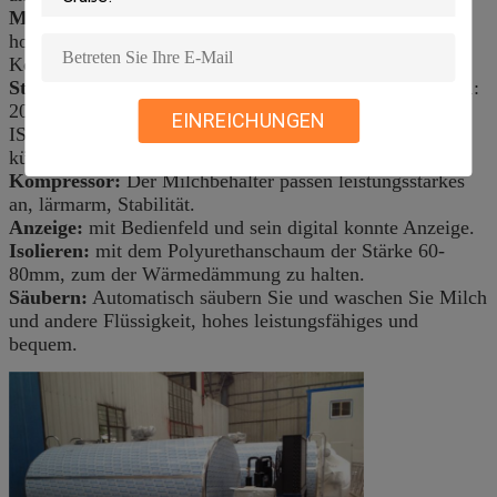
Material:
Doppelwandiger Edelstahl, Widerstand zur
hohen Temperatur und
Korrosionsbeständigkeit.
Standard:
Entwurf und Fertigung entsprechend ISO9001:
200,
EINREICHUNGEN
ISO9001-2008 und GBT10942-2001 ISO 5708: 1983
kühlen Standard.
Kompressor:
Der Milchbehälter passen leistungsstarkes
an, lärmarm, Stabilität.
Anzeige:
mit Bedienfeld und sein digital konnte Anzeige.
Isolieren:
mit dem Polyurethanschaum der Stärke 60-
80mm, zum der Wärmedämmung zu halten.
Säubern:
Automatisch säubern Sie und waschen Sie Milch
und andere Flüssigkeit, hohes leistungsfähiges und
bequem.