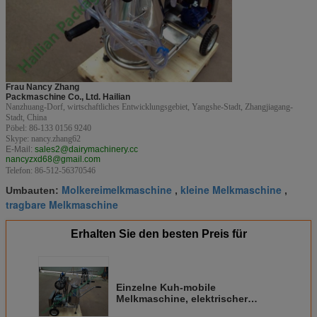
Frau Nancy Zhang
Packmaschine Co., Ltd. Hailian
Nanzhuang-Dorf, wirtschaftliches Entwicklungsgebiet, Yangshe-Stadt, Zhangjiagang-
Stadt, China
Pöbel: 86-133 0156 9240
Skype: nancy.zhang62
E-Mail:
sales2@dairymachinery.cc
nancyzxd68@gmail.com
Telefon: 86-512-56370546
Molkereimelkmaschine
kleine Melkmaschine
Umbauten:
,
,
tragbare Melkmaschine
Erhalten Sie den besten Preis für
Einzelne Kuh-mobile
Melkmaschine, elektrischer
Eimer-Melkmaschine