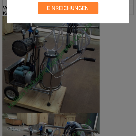
EINREICHUNGEN
Vakuumpumpe-
250 l/min
Kapazität
Motordrehzahl
1440 r/min
Eimer-Quantität
1-teilig (25L)
Zertifikat
CER, ISO, FDA, SGS