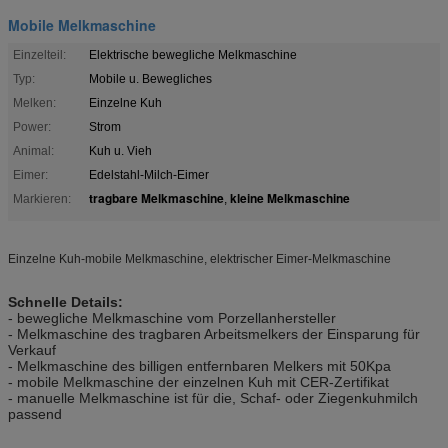
Mobile Melkmaschine
Einzelteil:
Elektrische bewegliche Melkmaschine
Typ:
Mobile u. Bewegliches
Melken:
Einzelne Kuh
Power:
Strom
Animal:
Kuh u. Vieh
Eimer:
Edelstahl-Milch-Eimer
tragbare Melkmaschine
kleine Melkmaschine
Markieren:
,
Einzelne Kuh-mobile Melkmaschine, elektrischer Eimer-Melkmaschine
Schnelle Details:
- bewegliche Melkmaschine vom Porzellanhersteller
- Melkmaschine des tragbaren Arbeitsmelkers der Einsparung für
Verkauf
- Melkmaschine des billigen entfernbaren Melkers mit 50Kpa
- mobile Melkmaschine der einzelnen Kuh mit CER-Zertifikat
- manuelle Melkmaschine ist für die, Schaf- oder Ziegenkuhmilch
passend