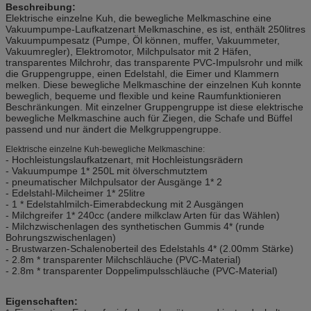
Beschreibung:
Elektrische einzelne Kuh, die bewegliche Melkmaschine eine
Vakuumpumpe-Laufkatzenart Melkmaschine, es ist, enthält 250litres
Vakuumpumpesatz (Pumpe, Öl können, muffer, Vakuummeter,
Vakuumregler), Elektromotor, Milchpulsator mit 2 Häfen,
transparentes Milchrohr, das transparente PVC-Impulsrohr und milk
die Gruppengruppe, einen Edelstahl, die Eimer und Klammern
melken. Diese bewegliche Melkmaschine der einzelnen Kuh konnte
beweglich, bequeme und flexible und keine Raumfunktionieren
Beschränkungen. Mit einzelner Gruppengruppe ist diese elektrische
bewegliche Melkmaschine auch für Ziegen, die Schafe und Büffel
passend und nur ändert die Melkgruppengruppe.
Elektrische einzelne Kuh-bewegliche Melkmaschine:
- Hochleistungslaufkatzenart, mit Hochleistungsrädern
- Vakuumpumpe 1* 250L mit ölverschmutztem
- pneumatischer Milchpulsator der Ausgänge 1* 2
- Edelstahl-Milcheimer 1* 25litre
- 1 * Edelstahlmilch-Eimerabdeckung mit 2 Ausgängen
- Milchgreifer 1* 240cc (andere milkclaw Arten für das Wählen)
- Milchzwischenlagen des synthetischen Gummis 4* (runde
Bohrungszwischenlagen)
- Brustwarzen-Schalenoberteil des Edelstahls 4* (2.00mm Stärke)
- 2.8m * transparenter Milchschläuche (PVC-Material)
- 2.8m * transparenter Doppelimpulsschläuche (PVC-Material)
Eigenschaften: