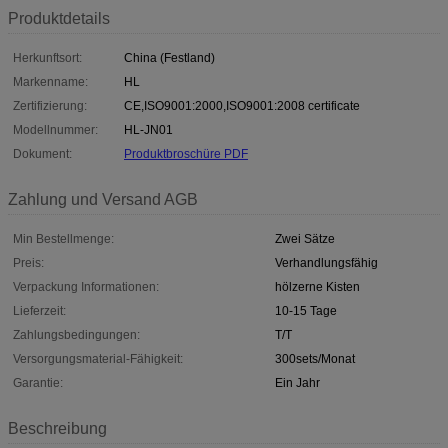
Produktdetails
Herkunftsort:
China (Festland)
Markenname:
HL
Zertifizierung:
CE,ISO9001:2000,ISO9001:2008 certificate
Modellnummer:
HL-JN01
Dokument:
Produktbroschüre PDF
Zahlung und Versand AGB
Min Bestellmenge:
Zwei Sätze
Preis:
Verhandlungsfähig
Verpackung Informationen:
hölzerne Kisten
Lieferzeit:
10-15 Tage
Zahlungsbedingungen:
T/T
Versorgungsmaterial-Fähigkeit:
300sets/Monat
Garantie:
Ein Jahr
Beschreibung