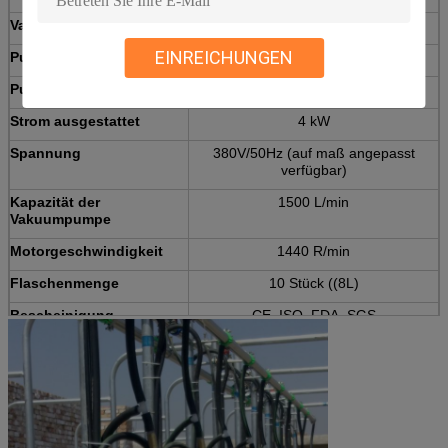
Vakuumgrad
0.04-0.05Mpa (verstellbar)
EINREICHUNGEN
Pulszeiten
60-80 Mal pro Minute
Pulsfrequenz
60:40
Strom ausgestattet
4 kW
Spannung
380V/50Hz (auf maß angepasst
verfügbar)
Kapazität der
1500 L/min
Vakuumpumpe
Motorgeschwindigkeit
1440 R/min
Flaschenmenge
10 Stück ((8L)
Bescheinigung
CE, ISO, FDA, SGS