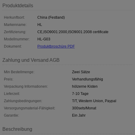
Produktdetails
Herkunftsort:
China (Festland)
Markenname:
HL
Zertifizierung:
CE,ISO9001:2000,ISO9001:2008 certificate
Modellnummer:
HL-G03
Dokument:
Produktbroschüre PDF
Zahlung und Versand AGB
Min Bestellmenge:
Zwei Sätze
Preis:
Verhandlungsfähig
Verpackung Informationen:
hölzerne Kisten
Lieferzeit:
7-10 Tage
Zahlungsbedingungen:
T/T, Western Union, Paypal
Versorgungsmaterial-Fähigkeit:
300sets/Monat
Garantie:
Ein Jahr
Beschreibung