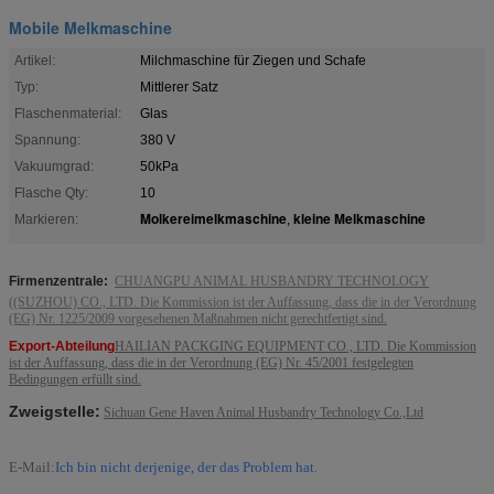
Mobile Melkmaschine
Artikel:
Milchmaschine für Ziegen und Schafe
Typ:
Mittlerer Satz
Flaschenmaterial:
Glas
Spannung:
380 V
Vakuumgrad:
50kPa
Flasche Qty:
10
Molkereimelkmaschine
kleine Melkmaschine
Markieren:
,
Firmenzentrale:
CHUANGPU ANIMAL HUSBANDRY TECHNOLOGY
((SUZHOU) CO., LTD. Die Kommission ist der Auffassung, dass die in der Verordnung
(EG) Nr. 1225/2009 vorgesehenen Maßnahmen nicht gerechtfertigt sind.
Export-Abteilung
HAILIAN PACKGING EQUIPMENT CO., LTD. Die Kommission
ist der Auffassung, dass die in der Verordnung (EG) Nr. 45/2001 festgelegten
Bedingungen erfüllt sind.
Zweigstelle:
Sichuan Gene Haven Animal Husbandry Technology Co.,Ltd
E-Mail:
Ich bin nicht derjenige, der das Problem hat.