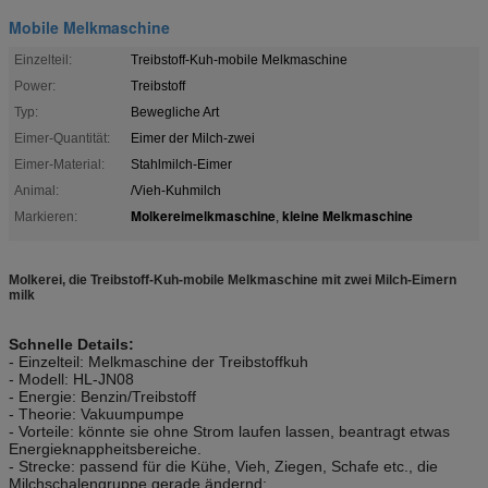
Mobile Melkmaschine
Einzelteil:
Treibstoff-Kuh-mobile Melkmaschine
Power:
Treibstoff
Typ:
Bewegliche Art
Eimer-Quantität:
Eimer der Milch-zwei
Eimer-Material:
Stahlmilch-Eimer
Animal:
/Vieh-Kuhmilch
Molkereimelkmaschine
kleine Melkmaschine
Markieren:
,
Molkerei, die Treibstoff-Kuh-mobile Melkmaschine mit zwei Milch-Eimern
milk
Schnelle Details:
- Einzelteil: Melkmaschine der Treibstoffkuh
- Modell: HL-JN08
- Energie: Benzin/Treibstoff
- Theorie: Vakuumpumpe
- Vorteile: könnte sie ohne Strom laufen lassen, beantragt etwas
Energieknappheitsbereiche.
- Strecke: passend für die Kühe, Vieh, Ziegen, Schafe etc., die
Milchschalengruppe gerade ändernd;