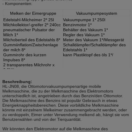
- Komponenten:
Melken der Eimergruppe
Vakuumpumpesystem
Edelstahl-Milcheimer 2* 25l
Vakuumpumpe 1* 250l
Milchkollektor/-greifer 2* 240cc
Benzinmotor 1*
pneumatischer Pulsator der
Behälter des Vakuum 1*
Milch 1*
Regler des Vakuum 1*
Milchoberteil des Edelstahls 8*
Meter des Vakuum 1*/Messgerät
Gummiinflation/Zwischenlage
Schalldämpfer/Schalldämpfer des
der milch 8*
Edelstahls 1*
Gummirohr des kurzen
kann Plastiktopf des öls 1*/
Impulses 8*
2 transparentes Milchrohr x
2.8M*
2 transparentes
Doppelimpulsrohr x 2.8M*
Beschreibung:
HL-JN08, die Ottomotorvakuumpumpenartige mobile
Melkmaschine, die zu der Melkmaschine des Elektromotors
unterschiedlich ist, angetrieben durch das Benzin/den Ottomotor.
Die Melkmaschine des Benzins ist populär Gebrauch in etwas
Energieknappheitsbereichen. Diese vorbildliche Melkmaschine
könnte mit einzelnem Melkeimer zusammengebracht werden, oder
zu verdoppeln, Eimer unter Verwendung melkend ab, hängt sie vom
Benutzerwählen und von der Tierquantität.
Wir könnten den Elektromotor auf die Melkmaschine des