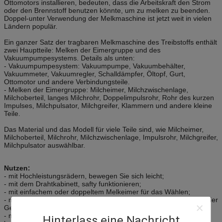
Ottomotors installieren, bedeuten, dass die Arbeitskraft den Strom
oder den Brennstoff benutzen könnte, um zu melken zu beenden.
Doppel-unter Verwendung der Melkmaschine ist jetzt weit in vielen
Ländern populär.
Ein ganzer Satz der tragbaren Melkmaschine des Treibstoffs enthält
zwei Hauptteile: Melken der Eimergruppe und des
Vakuumpumpesystems. Details als unten:
- Vakuumpumpesystem: Vakuumpumpe, Vakuumbehälter,
Vakuummeter, Vakuumregler, Schalldämpfer, Öltopf, Gurt,
Ottomotor und andere Verbindungsteile.
- Melken der Eimergruppe: Milcheimer, Milchzwischenlage,
Milchoberteil, langes Milchrohr, Doppelimpulsrohr, Rohr des kurzen
Impulses, Milchpulsator, Milchgreifer, Klammern und andere kleine
Teile.
Das Material und das Modell für viele Teile sind, wie Milcheimer,
Milchoberteil, Milchrohr, Milchzwischenlage, Impulsrohr, Milchgreifer,
Milchpulsator auswählbar.
Nutzen:
- mit Hochleistungsrädern, bewegen Sie sich leicht;
- mit dem Drahtkabinett, safty funktionieren;
- mit einfachem oder doppeltem Melkeimer für das Wählen;
- mit Edelstahlschalldämpfer/-schalldämpfer für die Verringerung der
Geräusche;
- mit dem Edelstahlrahmen, einzigartigem designe, einfach zu
Hinterlass eine Nachricht