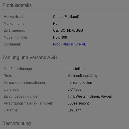
Produktdetails
Herkunftsort:
China (Festland)
Markenname:
HL
Zertifizierung:
CE, ISO, FDA, SGS
Modellnummer:
HL-JN08
Dokument:
Produktbroschüre PDF
Zahlung und Versand AGB
Min Bestellmenge:
ein stellt ein
Preis:
Verhandlungsfähig
Verpackung Informationen:
hölzerne Kisten
Lieferzeit:
5-7 Tage
Zahlungsbedingungen:
T / T, Western Union, Paypal
Versorgungsmaterial-Fähigkeit:
500sets/month
Garantie:
Ein Jahr
Beschreibung