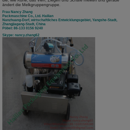
ändert die Melkgruppengruppe.
Benzin
1800 r/min
1800 r/min
Frau Nancy Zhang
Motordrehzahl
Packmaschine Co., Ltd. Hailian
Nanzhuang-Dorf, wirtschaftliches Entwicklungsgebiet, Yangshe-Stadt,
Eimer-Quantität
1-teilig (25L)
2pieces (25L)
Zhangjiagang-Stadt, China
Pöbel: 86-133 0156 9240
Skype: nancy.zhang62