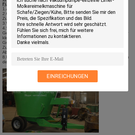
Fütterung:
1.After, welches die Zufuhr rührt, ist flaumiger;
2.Greatly verringern die Möglichkeit des Zusammenbackens der
Zufuhr;
3.Weighing genauer;
4.Structure ist einfacher;
Geschwindigkeit des Bohrers 5.Since ist, Feind die Zerstörung der
kleinen Zufuhr langsam
Griff 6.Easily groß um oder quadratische Ballen Heu;
Zufuhr 7.Since auf dem Fassseitenwanddruck ist, die
Abnutzungsrate ist viel unterer Mischer klein;
8.Facts haben geprüft, dass 85% von Landwirten zu den Mischern
der vertikalen Zuführung geschaltet haben.
EINREICHUNGEN