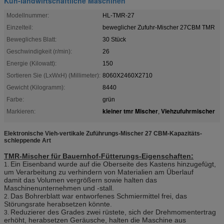
Kuh-landwirtschaftliche Maschinen
Modellnummer:
HL-TMR-27
Einzelteil:
beweglicher Zufuhr-Mischer 27CBM TMR
Bewegliches Blatt:
30 Stück
Geschwindigkeit (r/min):
26
Energie (Kilowatt):
150
Sortieren Sie (LxWxH) (Millimeter):
8060X2460X2710
Gewicht (Kilogramm):
8440
Farbe:
grün
kleiner tmr Mischer
Viehzufuhrmischer
Markieren:
,
Elektronische Vieh-vertikale Zuführungs-Mischer 27 CBM-Kapazitäts-
schleppende Art
TMR-Mischer für Bauernhof-Fütterungs-
Eigenschaften:
Ein Eisenband wurde auf die Oberseite des Kastens hinzugefügt,
1.
um Verarbeitung zu verhindern von Materialien am Überlauf
damit das Volumen vergrößern sowie halten das
Maschinenunternehmen und -stall.
Das Bohrerblatt war entworfenes Schmiermittel frei, das
2.
Störungsrate herabsetzen könnte.
Reduzierer des Grades zwei rüstete, sich der Drehmomentertrag
3.
erhöht, herabsetzen Geräusche, halten die Maschine aus