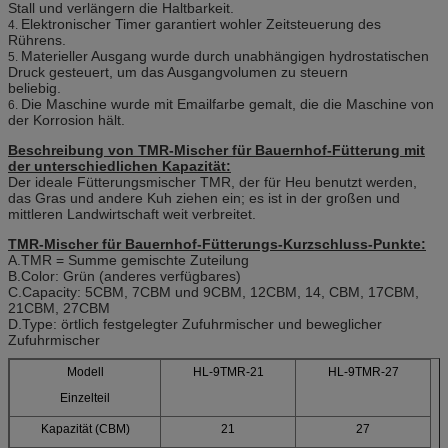
Stall und verlängern die Haltbarkeit.
Elektronischer Timer garantiert wohler Zeitsteuerung des
4.
Rührens.
Materieller Ausgang wurde durch unabhängigen hydrostatischen
5.
Druck gesteuert, um das Ausgangvolumen zu steuern
beliebig.
Die Maschine wurde mit Emailfarbe gemalt, die die Maschine von
6.
der Korrosion hält.
Beschreibung von TMR-Mischer für Bauernhof-Fütterung
mit
der unterschiedlichen Kapazität:
Der ideale Fütterungsmischer TMR, der für Heu benutzt werden,
das Gras und andere Kuh ziehen ein; es ist in der großen und
mittleren Landwirtschaft weit verbreitet.
TMR-Mischer für Bauernhof-Fütterungs-Kurzschluss-Punkte:
A.TMR = Summe gemischte Zuteilung
B.Color: Grün (anderes verfügbares)
C.Capacity: 5CBM, 7CBM und 9CBM, 12CBM, 14, CBM, 17CBM,
21CBM, 27CBM
D.Type: örtlich festgelegter Zufuhrmischer und beweglicher
Zufuhrmischer
Modell
HL-9TMR-21
HL-9TMR-27
Einzelteil
Kapazität (CBM)
21
27