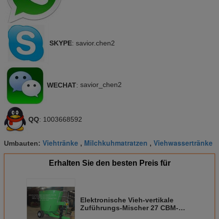
SKYPE
: savior.chen2
WECHAT
:
savior_chen2
QQ
: 1003668592
Viehtränke
Milchkuhmatratzen
Viehwassertränke
Umbauten:
,
,
Erhalten Sie den besten Preis für
Elektronische Vieh-vertikale
Zuführungs-Mischer 27 CBM-
Kapazitäts-schleppende Art