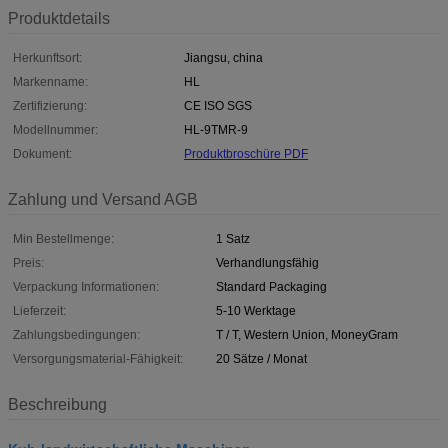
Produktdetails
Herkunftsort:
Jiangsu, china
Markenname:
HL
Zertifizierung:
CE ISO SGS
Modellnummer:
HL-9TMR-9
Dokument:
Produktbroschüre PDF
Zahlung und Versand AGB
Min Bestellmenge:
1 Satz
Preis:
Verhandlungsfähig
Verpackung Informationen:
Standard Packaging
Lieferzeit:
5-10 Werktage
Zahlungsbedingungen:
T / T, Western Union, MoneyGram
Versorgungsmaterial-Fähigkeit:
20 Sätze / Monat
Beschreibung