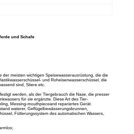
Pferde und Schafe
ine der meisten wichtigen Speisewasserausrüstung, die die
Plastikwasserschüssel- und Roheisenwasserschüssel, die
assend sind, Stiere etc.
estigt werden, als der Tiergebrauch die Nase, die presser
nkwassers für sie ergänzte. Diese Art des Tier-
ühling, Messing-mouthpieceand repariertes Gerät.
stand waterer, Geflügelbewässerungsbrunnen,
chüssel, Fütterungssystem des automatischen Wassers,
armlos;