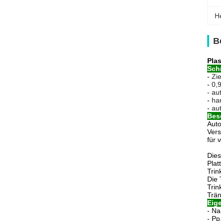
H
B
Pla
Schn
-
Zi
-
0,
- au
-
ha
-
au
Bes
Auto
Vers
für 
Dies
Plat
Trin
Die 
Trin
Trä
Eig
-
Na
-
Pp