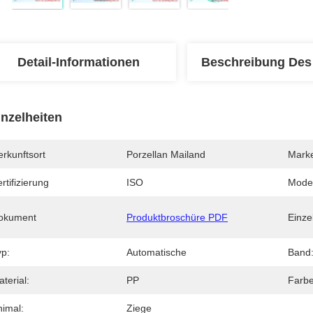
Detail-Informationen
Beschreibung Des
inzelheiten
rkunftsort
Porzellan Mailand
Mark
rtifizierung
ISO
Mode
okument
Produktbroschüre PDF
Einzel
yp:
Automatische
Band
terial:
PP
Farbe
nimal:
Ziege