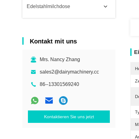
Edelstahlmilchdose
Kontakt mit uns
E
Mrs. Nancy Zhang
He
sales2@dairymachinery.cc
Ze
86--13301569240
D
T
Kontaktieren Sie uns jetzt
Ma
A