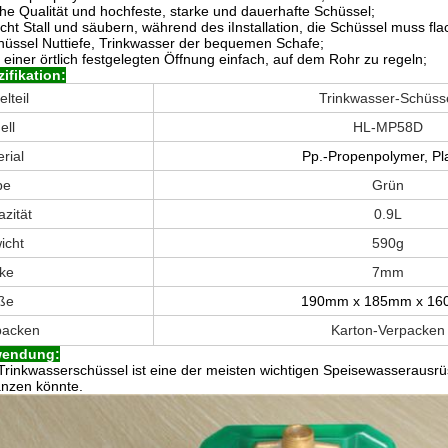
he Qualität und hochfeste, starke und dauerhafte Schüssel;
cht Stall und säubern, während des iInstallation, die Schüssel muss fla
hüssel Nuttiefe, Trinkwasser der bequemen Schafe;
 einer örtlich festgelegten Öffnung einfach, auf dem Rohr zu regeln;
ifikation:
elteil
Trinkwasser-Schüss
ell
HL-MP58D
rial
Pp.-Propenpolymer, Pla
be
Grün
zität
0.9L
icht
590g
rke
7mm
ße
190mm x 185mm x 1
packen
Karton-Verpacken
endung:
Trinkwasserschüssel ist eine der meisten wichtigen Speisewasserausrüs
nzen könnte.