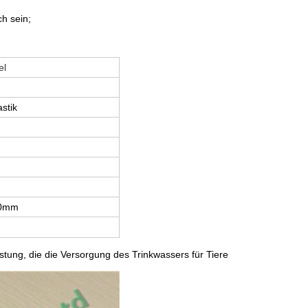
ch sein;
el
stik
60mm
tung, die die Versorgung des Trinkwassers für Tiere