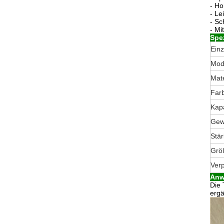
-
Ho
-
Lei
-
Sc
-
Mit
Spez
Einz
Mod
Mate
Far
Kapa
Gew
Stä
Grö
Ver
Anw
Die 
ergä