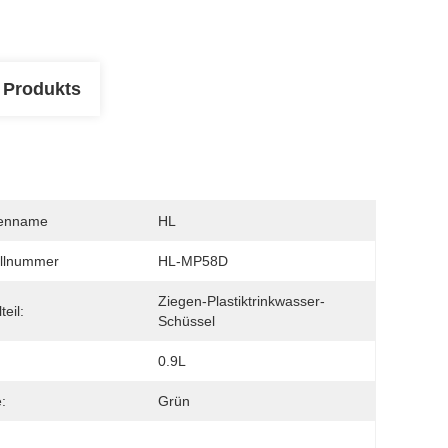
 Produkts
enname
HL
llnummer
HL-MP58D
Ziegen-Plastiktrinkwasser-
teil:
Schüssel
:
0.9L
:
Grün