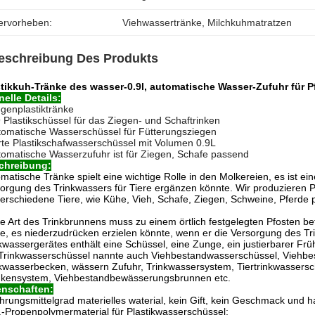
ervorheben:
Viehwassertränke
, 
Milchkuhmatratzen
eschreibung Des Produkts
stikkuh-Tränke des wasser-0.9l, automatische Wasser-Zufuhr für 
elle Details:
egenplastiktränke
9 Plastikschüssel für das Ziegen- und Schaftrinken
tomatische Wasserschüssel für Fütterungsziegen
rte Plastikschafwasserschüssel mit Volumen 0.9L
tomatische Wasserzufuhr ist für Ziegen, Schafe passend
chreibung:
matische Tränke spielt eine wichtige Rolle in den Molkereien, es ist e
orgung des Trinkwassers für Tiere ergänzen könnte. Wir produzieren 
verschiedene Tiere, wie Kühe, Vieh, Schafe, Ziegen, Schweine, Pferde p
e Art des Trinkbrunnens muss zu einem örtlich festgelegten Pfosten bef
te, es niederzudrücken erzielen könnte, wenn er die Versorgung des Tri
kwassergerätes enthält eine Schüssel, eine Zunge, ein justierbarer Fr
Trinkwasserschüssel nannte auch Viehbestandwasserschüssel, Viehbe
kwasserbecken, wässern Zufuhr, Trinkwassersystem, Tiertrinkwassers
nkensystem, Viehbestandbewässerungsbrunnen etc.
enschaften:
hrungsmittelgrad materielles waterial, kein Gift, kein Geschmack und h
.-Propenpolymermaterial für Plastikwasserschüssel;