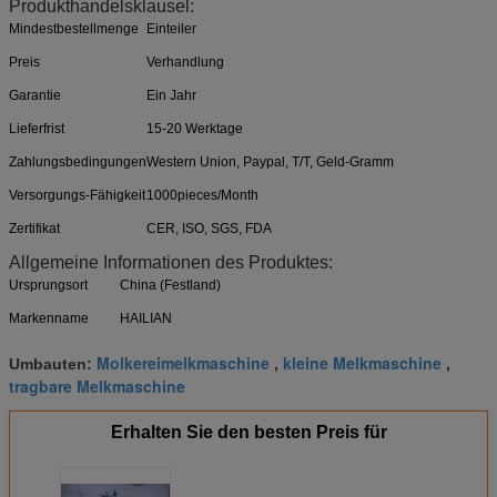
Produkthandelsklausel:
Mindestbestellmenge
Einteiler
Preis
Verhandlung
Garantie
Ein Jahr
Lieferfrist
15-20 Werktage
Zahlungsbedingungen
Western Union, Paypal, T/T, Geld-Gramm
Versorgungs-Fähigkeit
1000pieces/Month
Zertifikat
CER, ISO, SGS, FDA
Allgemeine Informationen des Produktes:
Ursprungsort
China (Festland)
Markenname
HAILIAN
Molkereimelkmaschine
kleine Melkmaschine
Umbauten:
,
,
tragbare Melkmaschine
Erhalten Sie den besten Preis für