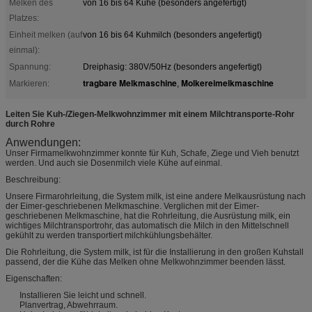
Melken des
von 16 bis 64 Kühe (besonders angefertigt)
Platzes:
Einheit melken (auf
von 16 bis 64 Kuhmilch (besonders angefertigt)
einmal):
Spannung:
Dreiphasig: 380V/50Hz (besonders angefertigt)
tragbare Melkmaschine
Molkereimelkmaschine
Markieren:
,
Leiten Sie Kuh-/Ziegen-Melkwohnzimmer mit einem Milchtransporte-Rohr
durch Rohre
Anwendungen:
Unser Firmamelkwohnzimmer konnte für Kuh, Schafe, Ziege und Vieh benutzt
werden. Und auch sie Dosenmilch viele Kühe auf einmal.
Beschreibung:
Unsere Firmarohrleitung, die System milk, ist eine andere Melkausrüstung nach
der Eimer-geschriebenen Melkmaschine. Verglichen mit der Eimer-
geschriebenen Melkmaschine, hat die Rohrleitung, die Ausrüstung milk, ein
wichtiges Milchtransportrohr, das automatisch die Milch in den Mittelschnell
gekühlt zu werden transportiert milchkühlungsbehälter.
Die Rohrleitung, die System milk, ist für die Installierung in den großen Kuhstall
passend, der die Kühe das Melken ohne Melkwohnzimmer beenden lässt.
Eigenschaften:
Installieren Sie leicht und schnell.
Planvertrag, Abwehrraum.