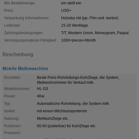
Min Bestellmenge:
ein stellt ein
Preis:
USD+
Verpackung Informationen:
Holzetui mit (pp.-Film und -karton).
Lieferzeit:
15-20 Werktage
Zahlungsbedingungen:
T/T, Western Union, Moneygram, Paypal
Versorgungsmaterial-Fähigkeit:
1000+pieces+Month
Beschreibung
Mobile Melkmaschine
Einzelteil:
Beste Preis-Rohrleitungs-Kuh/Ziege, die System,
Melkwohnzimmer für Verkauf milk
Modellnummer:
HL-G3
Power:
4Kw
Typ:
Automatische Rohrleitung, die System milk
Vorteil:
mit einem Milchtransporterohr
Nutzung:
Melkkuh/Ziege etc.
Pulsieren-
60:40 (justierbar) für Kuh/Ziege etc.
Frequenz: