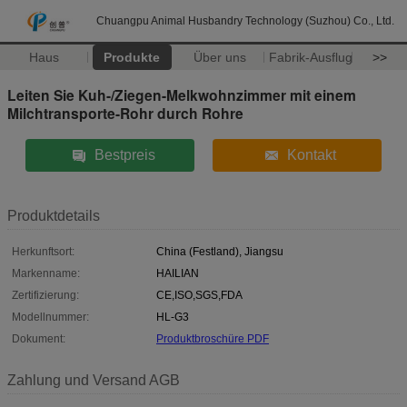
Chuangpu Animal Husbandry Technology (Suzhou) Co., Ltd.
Haus
Produkte
Über uns
Fabrik-Ausflug
>>
Leiten Sie Kuh-/Ziegen-Melkwohnzimmer mit einem
Milchtransporte-Rohr durch Rohre
Bestpreis
Kontakt
Produktdetails
Herkunftsort:
China (Festland), Jiangsu
Markenname:
HAILIAN
Zertifizierung:
CE,ISO,SGS,FDA
Modellnummer:
HL-G3
Dokument:
Produktbroschüre PDF
Zahlung und Versand AGB