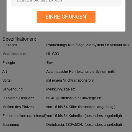
EINREICHUNGEN
Spezifikationen:
Einzelteil
Rohrleitungs-Kuh/Ziege, die System für Verkauf milk
Modellnummer
HL-G03
Energie
4kw
Art
Automatische Rohrleitung, die System milk
Vorteil
mit einem Milchtransporterohr
Verwendung
Melkkuh/Ziege etc.
Pulsieren-Frequenz
60:40 (justierbar) für Kuh/Ziege etc.
Melken des Platzes
von 16 bis 64 Kühe (besonders angefertigt)
Einheit melken (auf einmal)
von 16 bis 64 Kuhmilch (besonders angefertigt)
Spannung
Dreiphasig: 380V/50Hz (besonders angefertigt)