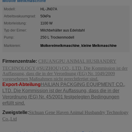
Mobile Melkmaschine
Modell:
HL-JN07A
Arbeitsvakuumgrad:
50kPa
Motorleistung:
1100 W
Typ der Eimer:
Milchbehälter aus Edelstahl
Pump:
250 L Trockenmodell
Molkereimelkmaschine
kleine Melkmaschine
Markieren:
,
Firmenzentrale:
CHUANGPU ANIMAL HUSBANDRY
TECHNOLOGY ((SUZHOU) CO., LTD. Die Kommission ist der
Auffassung, dass die in der Verordnung (EG) Nr. 1049/2009
vorgesehenen Maßnahmen nicht gerechtfertigt sind.
Export-Abteilung
HAILIAN PACKGING EQUIPMENT CO.,
LTD. Die Kommission ist der Auffassung, dass die in der
Verordnung (EG) Nr. 45/2001 festgelegten Bedingungen
erfüllt sind.
Zweigstelle:
Sichuan Gene Haven Animal Husbandry Technology
Co.,Ltd