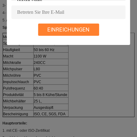
3- Verschiedene Spannung und Motor, um verschiedene Länder zu erfüllen.
4- geringer Lärm und hohe Milchproduktion.
5. Arbeitsplatz zu sparen und die Wirtschaft zu verbessern.
Spezifikationen:
EINREICHUNGEN
Modell
HL-JN07A
Spannung
220 - 110 V (einfach)
Häufigkeit
50 bis 60 Hz
Macht
1100 W
Milchkralle
240CC
Milchpulser
L80
Milchröhre
PVC
Impulsschlauch
PVC
Pulsfrequenz
60:40
Produktivität
5 bis 8 Kühe/Stunde
Milchbehälter
25 L,
Verpackung
Ausgestopft
Bescheinigung
ISO, CE, SGS, FDA
Hauptvorteile:
1. mit CE- oder ISO-Zertifikat