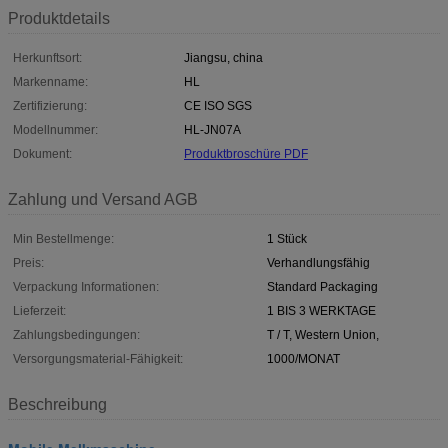
Produktdetails
Herkunftsort:
Jiangsu, china
Markenname:
HL
Zertifizierung:
CE ISO SGS
Modellnummer:
HL-JN07A
Dokument:
Produktbroschüre PDF
Zahlung und Versand AGB
Min Bestellmenge:
1 Stück
Preis:
Verhandlungsfähig
Verpackung Informationen:
Standard Packaging
Lieferzeit:
1 BIS 3 WERKTAGE
Zahlungsbedingungen:
T / T, Western Union,
Versorgungsmaterial-Fähigkeit:
1000/MONAT
Beschreibung