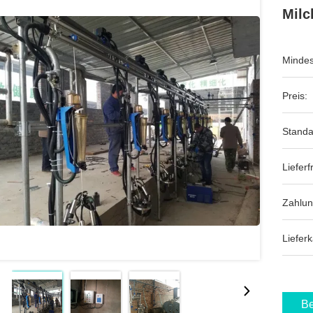
Milc
Mindes
Preis:
Standa
Lieferfr
Zahlu
Lieferk
Be