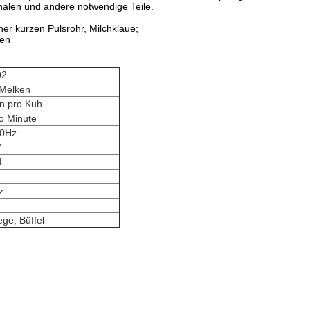
schalen und andere notwendige Teile.
ner kurzen Pulsrohr, Milchklaue;
uen
02
 Melken
en pro Kuh
o Minute
50Hz
W
L
z
ege, Büffel