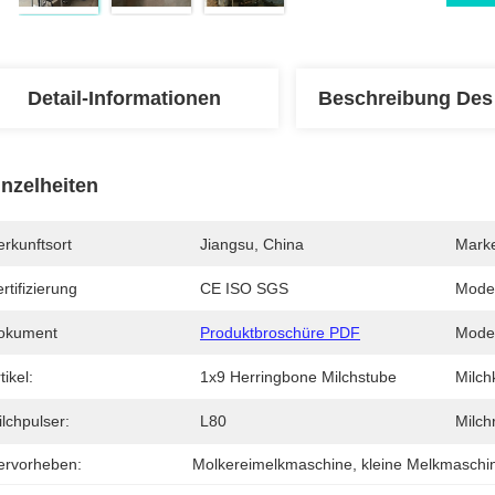
Detail-Informationen
Beschreibung Des
inzelheiten
rkunftsort
Jiangsu, China
Mark
rtifizierung
CE ISO SGS
Mode
okument
Produktbroschüre PDF
Model
tikel:
1x9 Herringbone Milchstube
Milchk
lchpulser:
L80
Milch
ervorheben:
Molkereimelkmaschine
, 
kleine Melkmaschi