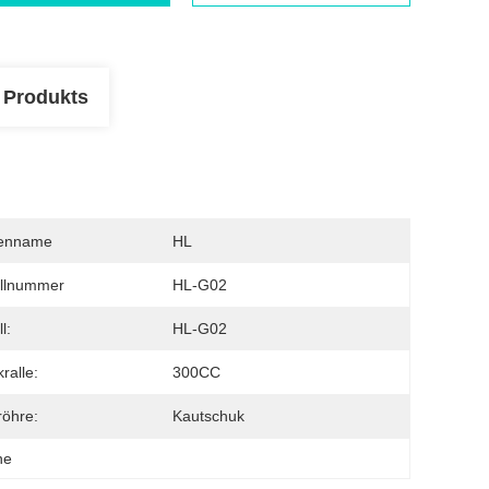
 Produkts
enname
HL
llnummer
HL-G02
l:
HL-G02
ralle:
300CC
röhre:
Kautschuk
ne