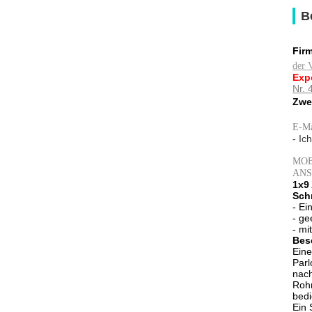
B
Fir
der 
Exp
Nr. 
Zwei
E-Ma
- Ic
MOBI
ANS
1x9
Schn
- Ei
- ge
- mi
Bes
Eine
Parl
nach
Rohr
bedi
Ein 