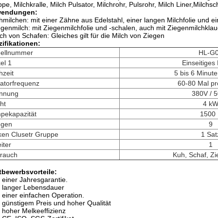
pe, Milchkralle, Milch Pulsator, Milchrohr, Pulsrohr, Milch Liner,Milch
endungen:
hmilchen: mit einer Zähne aus Edelstahl, einer langen Milchfolie und ei
egenmilch: mit Ziegenmilchfolie und -schalen, auch mit Ziegenmilchkla
lch von Schafen: Gleiches gilt für die Milch von Ziegen
ifikationen:
ellnummer
HL-G
kel 1
Einseitiges
hzeit
5 bis 6 Minut
atorfrequenz
60-80 Mal pr
nnung
380V / 
ht
4 k
pekapazität
1500 
gen
9
ken Clusetr Gruppe
1 Sat
iter
1
rauch
Kuh, Schaf, Zi
tbewerbsvorteile:
t einer Jahresgarantie.
t langer Lebensdauer
t einer einfachen Operation.
t günstigem Preis und hoher Qualität
t hoher Melkeeffizienz