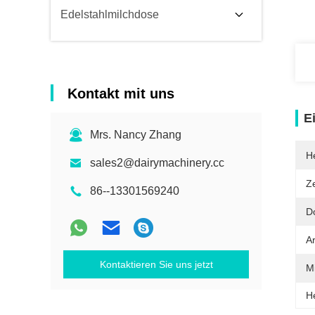
Edelstahlmilchdose
Kontakt mit uns
E
Mrs. Nancy Zhang
He
sales2@dairymachinery.cc
Ze
86--13301569240
D
Ar
Kontaktieren Sie uns jetzt
Mi
H