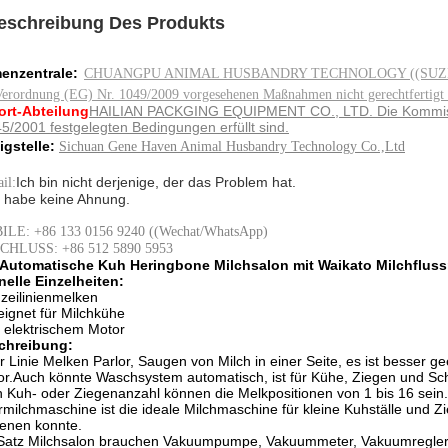
eschreibung Des Produkts
menzentrale:
CHUANGPU ANIMAL HUSBANDRY TECHNOLOGY ((SUZHOU) CO.
Verordnung (EG) Nr. 1049/2009 vorgesehenen Maßnahmen nicht gerechtfertigt 
ort-Abteilung
HAILIAN PACKGING EQUIPMENT CO., LTD. Die Kommission
45/2001 festgelegten Bedingungen erfüllt sind.
gstelle:
Sichuan Gene Haven Animal Husbandry Technology Co.,Ltd
Ich bin nicht derjenige, der das Problem hat.
il:
h habe keine Ahnung.
LE: +86 133 0156 9240 ((Wechat/WhatsApp)
CHLUSS: +86 512 5890 5953
 Automatische Kuh Heringbone Milchsalon mit Waikato Milchflus
elle Einzelheiten:
nzeilinienmelken
eignet für Milchkühe
t elektrischem Motor
chreibung:
r Linie Melken Parlor, Saugen von Milch in einer Seite, es ist besser g
or.Auch könnte Waschsystem automatisch, ist für Kühe, Ziegen und Sch
 Kuh- oder Ziegenanzahl können die Melkpositionen von 1 bis 16 sein.d
milchmaschine ist die ideale Milchmaschine für kleine Kuhställe und Z
enen konnte.
Satz Milchsalon brauchen Vakuumpumpe, Vakuummeter, Vakuumregler, 