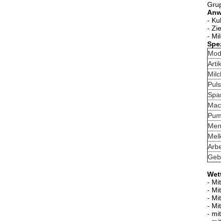
Grup
Anw
- Ku
- Zi
- Mi
Spez
Mod
Arti
Milc
Puls
Spa
Mac
Pum
Men
Mel
Arbe
Geb
Wet
- Mi
- Mi
- Mi
- Mi
- mi