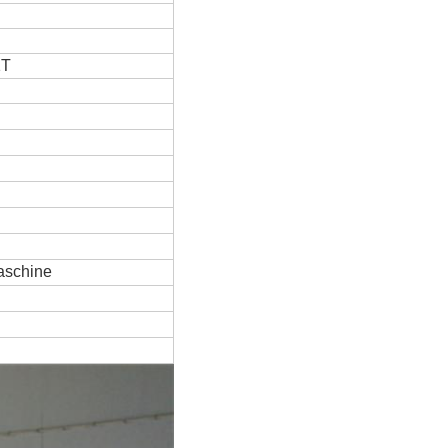
1T
aschine