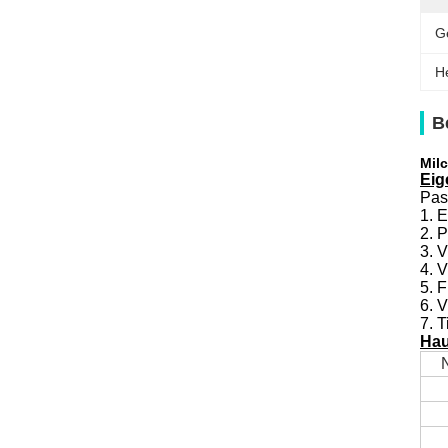
G
H
B
Mil
Eig
Past
1. 
2. P
3. 
4. 
5. F
6. 
7. 
Hau