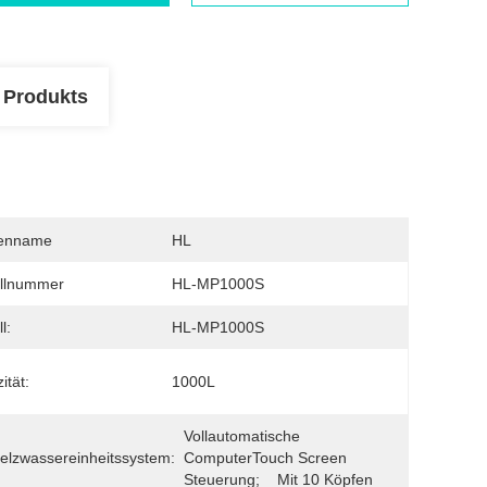
 Produkts
enname
HL
llnummer
HL-MP1000S
l:
HL-MP1000S
ität:
1000L
Vollautomatische 
lzwassereinheitssystem:
ComputerTouch Screen 
Steuerung;    Mit 10 Köpfen