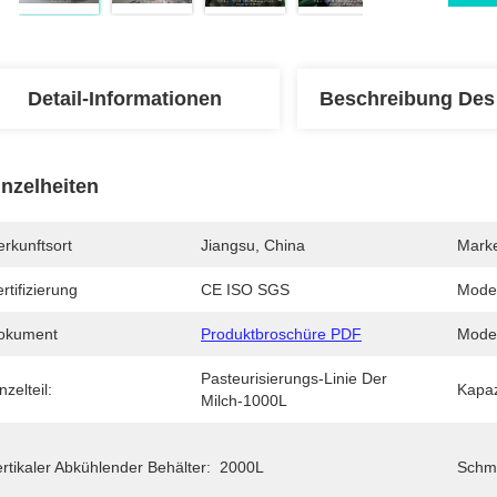
Detail-Informationen
Beschreibung Des
inzelheiten
rkunftsort
Jiangsu, China
Mark
rtifizierung
CE ISO SGS
Mode
okument
Produktbroschüre PDF
Model
Pasteurisierungs-Linie Der 
nzelteil:
Kapaz
Milch-1000L
rtikaler Abkühlender Behälter:
2000L
Schme