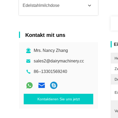
Edelstahlmilchdose
Kontakt mit uns
E
Mrs. Nancy Zhang
He
sales2@dairymachinery.cc
Ze
86--13301569240
D
Ei
Kontaktieren Sie uns jetzt
Ve