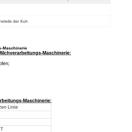
eteile der Kuh
gs-Maschinerie
Milchverarbeitungs-Maschinerie:
pfen;
arbeitungs-Maschinerie:
zen Linie
2T