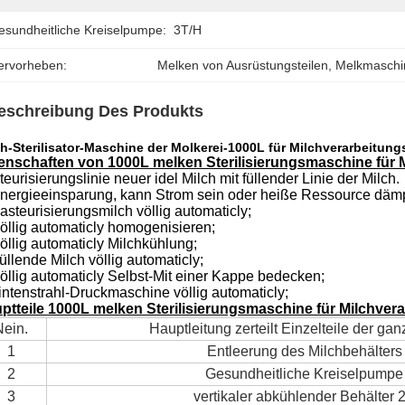
esundheitliche Kreiselpumpe:
3T/h
ervorheben:
Melken von Ausrüstungsteilen
, 
Melkmaschin
eschreibung Des Produkts
ch-Sterilisator-Maschine der Molkerei-1000L für Milchverarbeitun
enschaften von 1000L melken Sterilisierungsmaschine für 
eurisierungslinie neuer idel Milch mit füllender Linie der Milch.
Energieeinsparung, kann Strom sein oder heiße Ressource däm
asteurisierungsmilch völlig automaticly;
Völlig automaticly homogenisieren;
Völlig automaticly Milchkühlung;
üllende Milch völlig automaticly;
Völlig automaticly Selbst-Mit einer Kappe bedecken;
Tintenstrahl-Druckmaschine völlig automaticly;
ptteile 1000L melken Sterilisierungsmaschine für Milchver
Nein.
Hauptleitung zerteilt Einzelteile der gan
1
Entleerung des Milchbehälters
2
Gesundheitliche Kreiselpumpe
3
vertikaler abkühlender Behälter 