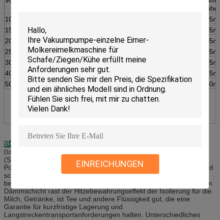
Höhe
10L
350mm
305mm
350mm
225
15L
350mm
305mm
390mm
225
20L
350mm
305mm
430mm
225
25L
350mm
305mm
510mm
225
30L
350mm
305mm
590mm
225
40L
350mm
305mm
680mm
225
50L
420mm
350mm
720mm
300
Beschreibung:
werden im Edelstahl
Doppelte Edelstahl-Milch-Wärmedämmungs-Fässer
(SS201 oder SS304), im Innere und in der Außenseite die
EINREICHUNGEN
Polierverfahrenstechnik, mit guter Technologie, hoher Dichtung und
schönem Auftritt gemacht. Es ist zur Lagerung und zu Transport
bequem, einfach zu säubern, zuverlässig in der Qualität. Mit 30mm
Dämmschicht rast der Hitzebewahrungseffekt der Isolierung für die
Milch, Getränke, ist Tee und andere Flüssigkeit gut, die eine
Garantie für kurzfristige Lagerung und
Langstreckentransportanforderungen halten. Unterschiedliches