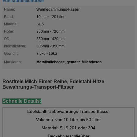
Edelstahlmilchdose
Name:
Wärmedämmungs-Fässer
Band:
10 Liter - 20 Liter
Material:
SUS
Höhe:
350mm - 720mm
OD:
350mm - 420mm
Identifikation:
305mm - 350mm
Gewicht:
7.5kg - 16kg
Metallmilchdose
gemalte Milchdosen
Markieren:
,
Rostfreie Milch-Eimer-Reihe, Edelstahl-Hitze-
Bewahrungs-Transport-Fässer
Schnelle Details:
Edelstahlhitzebewahrungs-Transportfässer
Volumen: von 10 Liter bis 50 Liter
Material: SUS 201 oder 304
Deckel: verschließbar