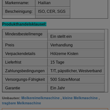
Markenname:
Hailian
Bescheinigung:
ISO, CER, SGS
Produkthandelsklausel:
Mindestbestellmenge
Ein stellt ein
Preis
Verhandlung
Verpackendetails
Hölzerne Kisten
Lieferfrist
15 Tage
Zahlungsbedingungen
T/T, päpstlicher, Westverband
Versorgungs-Fähigkeit
500 Sätze/Monat
Garantie
Ein Jahr
Molkereimelkmaschine
kleine Melkmaschine
Umbauten:
,
,
tragbare Melkmaschine