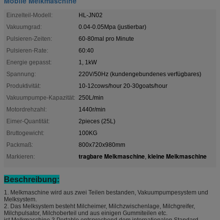
Mobile Melkmaschine
Einzelteil-Modell:
HL-JN02
Vakuumgrad:
0.04-0.05Mpa (justierbar)
Pulsieren-Zeiten:
60-80mal pro Minute
Pulsieren-Rate:
60:40
Energie gepasst:
1, 1kW
Spannung:
220V/50Hz (kundengebundenes verfügbares)
Produktivität:
10-12cows/hour 20-30goats/hour
Vakuumpumpe-Kapazität:
250L/min
Motordrehzahl:
1440r/min
Eimer-Quantität:
2pieces (25L)
Bruttogewicht:
100KG
Packmaß:
800x720x980mm
tragbare Melkmaschine
kleine Melkmaschine
Markieren:
,
Beschreibung:
1. Melkmaschine wird aus zwei Teilen bestanden, Vakuumpumpesystem und
Melksystem.
2. Das Melksystem besteht Milcheimer, Milchzwischenlage, Milchgreifer,
Milchpulsator, Milchoberteil und aus einigen Gummiteilen etc.
ist Melkmaschine 3.Portable entsprechend dem internationalen Standard