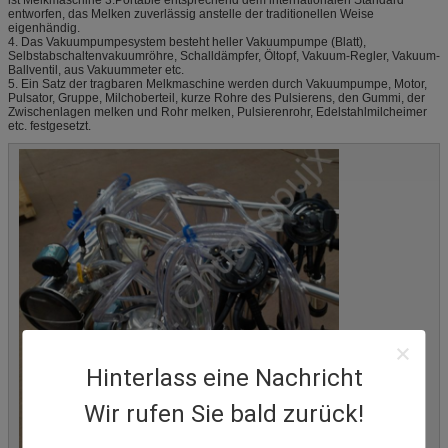
entworfen, das Melken zuverlässig anstelle der traditionellen Weise
eigenhändig.
4. Das Vakuumpumpesystem besteht heller Vakuumpumpe (Blatt),
Selbstabschaltenvakuumröhre, Schalldämpfer, Öltopf, Vakuum-Regler, Vakuum-
Ballventil, aus Vakuummeter etc.
5. Ein Satz der tragbaren Melkmaschine werden durch Vakuumpumpe, Motor,
Pulsator, Gruppe, Milchoberteil, kurze Rohre des Pulsierens, den Gummi, der
Zwischenlagen melken und Rohr melken, Pulsierenrohr, Edelstahlmilcheimer
etc. festgesetzt.
Hinterlass eine Nachricht
Wir rufen Sie bald zurück!