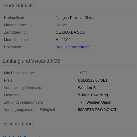
Produktdetails
Herkunftsort:
Jiangsu-Provinz, China
Markenname:
Hailian
Zertifizierung:
CE,ISO,FDA,SGS
Modellnummer:
HL-JN02
Dokument:
Produktbroschüre PDF
Zahlung und Versand AGB
Min Bestellmenge:
1SET
Preis:
USD$528.00/SET
Verpackung Informationen:
Wodden-Fall
Lieferzeit:
5-Tage 10working
Zahlungsbedingungen:
T / T, Western Union,
Versorgungsmaterial-Fähigkeit:
500SETS PRO MONAT
Beschreibung