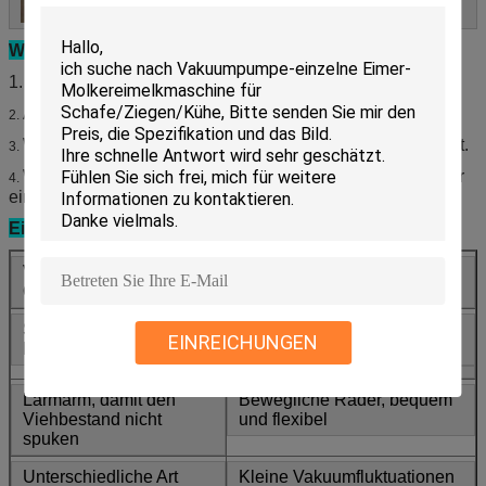
Wettbewerbsvorteil:
Hohe Qualität mit angemessenem Preis
1.
Alle unsere Melkmaschinen mit ISO, CER und SGS.
2.
Wir sind die Berufsmaschinenfertigung, die direkt verkauft.
3.
Wir gewähren die technische Unterstützung innerhalb der
4.
einer Jahrgarantie (außer empfindlichen Stücken).
Eigenschaften:
Verbessern Sie die
Wirtschaftlich und
Qualität der Milch
Arbeitskräfte
Stabile Vakuum- und
Einfach zu benützen und
EINREICHUNGEN
Pulsierenrate
instandzuhalten
Lärmarm, damit den
Bewegliche Räder, bequem
Viehbestand nicht
und flexibel
spuken
Unterschiedliche Art
Kleine Vakuumfluktuationen