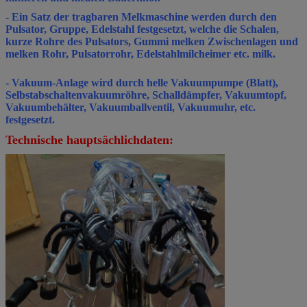
- Ein Satz der tragbaren Melkmaschine werden durch den
Pulsator, Gruppe, Edelstahl festgesetzt, welche die Schalen,
kurze Rohre des Pulsators, Gummi melken Zwischenlagen und
melken Rohr, Pulsatorrohr, Edelstahlmilcheimer etc. milk.
- Vakuum-Anlage wird durch helle Vakuumpumpe (Blatt),
Selbstabschaltenvakuumröhre, Schalldämpfer, Vakuumtopf,
Vakuumbehälter, Vakuumballventil, Vakuumuhr, etc.
festgesetzt.
Technische hauptsächlichdaten: