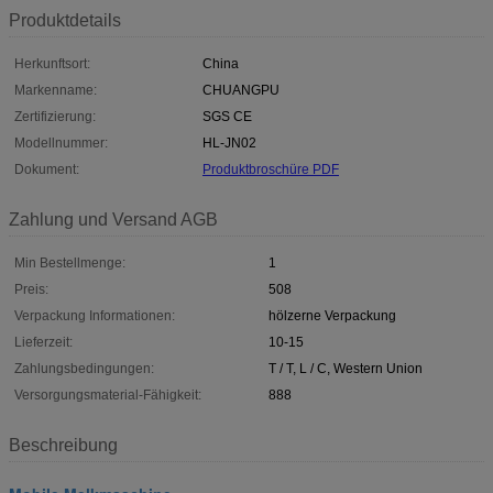
Produktdetails
Herkunftsort:
China
Markenname:
CHUANGPU
Zertifizierung:
SGS CE
Modellnummer:
HL-JN02
Dokument:
Produktbroschüre PDF
Zahlung und Versand AGB
Min Bestellmenge:
1
Preis:
508
Verpackung Informationen:
hölzerne Verpackung
Lieferzeit:
10-15
Zahlungsbedingungen:
T / T, L / C, Western Union
Versorgungsmaterial-Fähigkeit:
888
Beschreibung