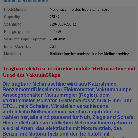
Mobile Melkmaschine
Produktname:
Melkmaschine des Edelstahleimers
Capacitry:
25L*2
Spannung:
220-380V/50HZ
Energie gepasst:
1, 1kW
Vakuumpumpe-Kapazität:
250L/min
Eimer-Quantität:
2ST
Molkereimelkmaschine
kleine Melkmaschine
Markieren:
,
Tragbare elektrische einzelne mobile Melkmaschine mit
Grad des Vakuum50kpa
Die tragbare Melkmaschine wird aus Katzrahmen,
Benzinmotor/Dieselmotor/Elektromotor, Vakuumpumpe,
Anstiegsbehälter, Vakuumregler (Regler), dem
Vakuummeter, Pulsator, Greifer verfasst, milk Eimer, und
ETC… milk Schalen. Wir stellen verschiedene
vorbildliche Melkmaschinen werden angeboten zu
wählen her, alle sind passend für Kuh, Ziege und Schafe.
Hinsichtlich aller vorbildlichen Melkmaschinen gehören
sie drei Arten: das elektrische mit Motorantrieb, das
Benzin mit Motorantrieb und der Treibstoff mit