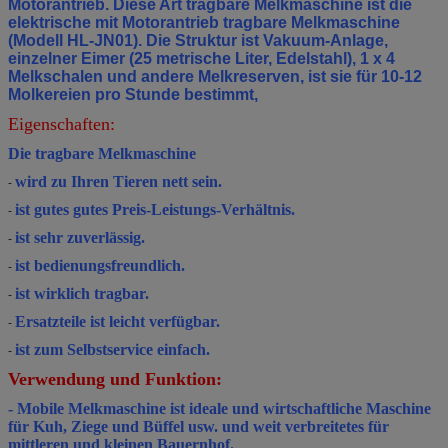
Motorantrieb. Diese Art tragbare Melkmaschine ist die
elektrische mit Motorantrieb tragbare Melkmaschine
(Modell HL-JN01). Die Struktur ist Vakuum-Anlage,
einzelner Eimer (25 metrische Liter, Edelstahl), 1 x 4
Melkschalen und andere Melkreserven, ist sie für 10-12
Molkereien pro Stunde bestimmt,
Eigenschaften:
Die tragbare Melkmaschine
wird zu Ihren Tieren nett sein.
-
ist gutes gutes Preis-Leistungs-Verhältnis.
-
ist sehr zuverlässig.
-
ist bedienungsfreundlich.
-
ist wirklich tragbar.
-
Ersatzteile ist leicht verfügbar.
-
ist zum Selbstservice einfach.
-
Verwendung und Funktion:
- Mobile Melkmaschine ist ideale und wirtschaftliche Maschine
für Kuh, Ziege und Büffel usw. und weit verbreitetes für
mittleren und kleinen Bauernhof.